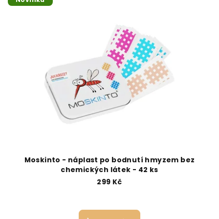
ý
r
p
o
i
d
s
u
p
k
r
t
o
ů
d
u
k
t
ů
Moskinto - náplast po bodnutí hmyzem bez
chemických látek - 42 ks
299 Kč