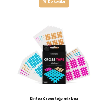
Do košíku
Kintex Cross tejp mix box