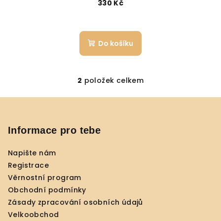
330 Kč
Do košíku
2
položek celkem
O
v
Z
l
á
á
p
Informace pro tebe
d
a
a
c
Napište nám
t
í
Registrace
í
p
Věrnostní program
r
Obchodní podmínky
v
Zásady zpracování osobních údajů
k
Velkoobchod