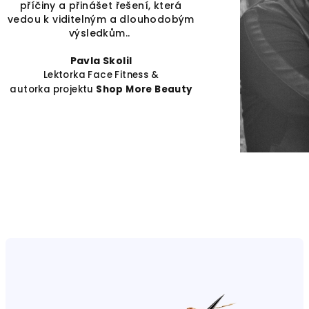
příčiny a přinášet řešení, která
vedou k viditelným a dlouhodobým
výsledkům..
Pavla Skolil
Lektorka Face Fitness &
autorka projektu
Shop More Beauty
V
ý
p
i
s