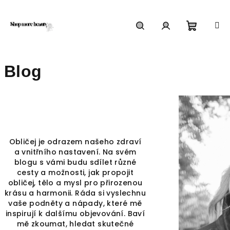
Přejít
na
obsah
Nákupn
Hledat
Přihlášení
Blog
košík
Obličej je odrazem našeho zdraví
a vnitřního nastavení. Na svém
blogu s vámi budu sdílet různé
cesty a možnosti, jak propojit
obličej, tělo a mysl pro přirozenou
krásu a harmonii. Ráda si vyslechnu
vaše podněty a nápady, které mě
inspirují k dalšímu objevování. Baví
mě zkoumat, hledat skutečné