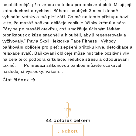
nejoblíbenější přirozenou metodou pro omlazení pleti. Miluji její
jednoduchost a rychlost. Během pouhých 3 minut denně
vyhladím vrásky a má pleť září. Co mě na tomto přístupu baví,
je to, že masáž baňkou obličeje zesiluje účinky krémů a séra.
Póry se po masáži otevřou, což umožňuje účinným látkám
proniknout do kůže snadněji a hlouběji, aby ji regenerovaly a
vyživovaly." Pavla Skolil, lektorka Face Fitness Výhody
baňkování obličeje pro pleť: zlepšení průtoku krve, detoxikace a
relaxace svalů. Baňkování obličeje může mít také pozitivní vliv
na celé tělo: podpora cirkulace, redukce stresu a odbourávání
toxinů. Po masáži silikonovou baňkou můžete očekávat
následující výsledky: vašem...
Číst článek
S
1
5
t
r
44
položek celkem
á
O
n
v
Nahoru
k