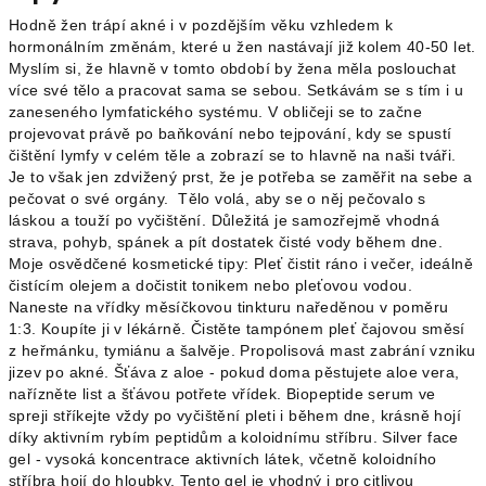
Hodně žen trápí akné i v pozdějším věku vzhledem k
hormonálním změnám, které u žen nastávají již kolem 40-50 let.
Myslím si, že hlavně v tomto období by žena měla poslouchat
více své tělo a pracovat sama se sebou. Setkávám se s tím i u
zaneseného lymfatického systému. V obličeji se to začne
projevovat právě po baňkování nebo tejpování, kdy se spustí
čištění lymfy v celém těle a zobrazí se to hlavně na naši tváři.
Je to však jen zdvižený prst, že je potřeba se zaměřit na sebe a
pečovat o své orgány. Tělo volá, aby se o něj pečovalo s
láskou a touží po vyčištění. Důležitá je samozřejmě vhodná
strava, pohyb, spánek a pít dostatek čisté vody během dne.
Moje osvědčené kosmetické tipy: Pleť čistit ráno i večer, ideálně
čistícím olejem a dočistit tonikem nebo pleťovou vodou.
Naneste na vřídky měsíčkovou tinkturu naředěnou v poměru
1:3. Koupíte ji v lékárně. Čistěte tampónem pleť čajovou směsí
z heřmánku, tymiánu a šalvěje. Propolisová mast zabrání vzniku
jizev po akné. Šťáva z aloe - pokud doma pěstujete aloe vera,
nařízněte list a šťávou potřete vřídek. Biopeptide serum ve
spreji stříkejte vždy po vyčištění pleti i během dne, krásně hojí
díky aktivním rybím peptidům a koloidnímu stříbru. Silver face
gel - vysoká koncentrace aktivních látek, včetně koloidního
stříbra hojí do hloubky. Tento gel je vhodný i pro citlivou