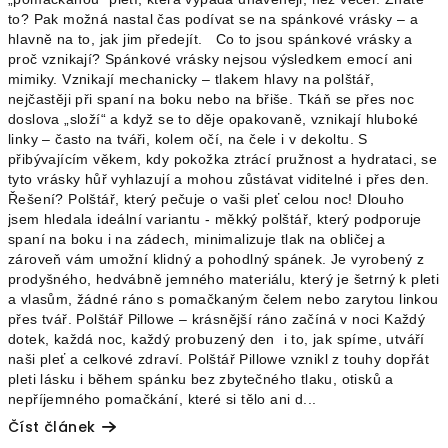
to? Pak možná nastal čas podívat se na spánkové vrásky – a
hlavně na to, jak jim předejít. Co to jsou spánkové vrásky a
proč vznikají? Spánkové vrásky nejsou výsledkem emocí ani
mimiky. Vznikají mechanicky – tlakem hlavy na polštář,
nejčastěji při spaní na boku nebo na břiše. Tkáň se přes noc
doslova „složí“ a když se to děje opakovaně, vznikají hluboké
linky – často na tváři, kolem očí, na čele i v dekoltu. S
přibývajícím věkem, kdy pokožka ztrácí pružnost a hydrataci, se
tyto vrásky hůř vyhlazují a mohou zůstávat viditelné i přes den.
Řešení? Polštář, který pečuje o vaši pleť celou noc! Dlouho
jsem hledala ideální variantu - měkký polštář, který podporuje
spaní na boku i na zádech, minimalizuje tlak na obličej a
zároveň vám umožní klidný a pohodlný spánek. Je vyrobený z
prodyšného, hedvábně jemného materiálu, který je šetrný k pleti
a vlasům, žádné ráno s pomačkaným čelem nebo zarytou linkou
přes tvář. Polštář Pillowe – krásnější ráno začíná v noci Každý
dotek, každá noc, každý probuzený den i to, jak spíme, utváří
naši pleť a celkové zdraví. Polštář Pillowe vznikl z touhy dopřát
pleti lásku i během spánku bez zbytečného tlaku, otisků a
nepříjemného pomačkání, které si tělo ani d...
Číst článek