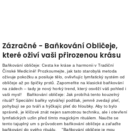
Zázračné - Baňkování Obličeje,
které oživí vaši přirozenou krásu
Baňkování obličeje: Cesta ke kráse a harmonii v Tradiční
Čínské Medicíně! Prozkoumejte, jak tato starobylá metoda
oživuje pokožku a posiluje tělo, ovlivňujíc lymfatický systém od
obličeje až po špičky prstů. Zapomeňte na klasické baňkování
na zádech – tady je nový horký trend, který osvěží váš pohled i
vaši mysl! Baňkování obličeje: Jak probíhá tento kouzelný
rituál? Speciální baňky vytvářejí podtlak, jemně zvedají pleť,
pohybují se po tváři a hýčkajíc pleť do hloubky. Aby to bylo
správně, je klíčové znát nejen samotnou techniku, ale i otevření
lymfatických uzlin před tímto magickým rituálem. Naučte se
tento tajuplný um s průvodcem baňkování obličeje a zařaďte
baňkování do svého rituálu. "Baňkování obličeje je mou