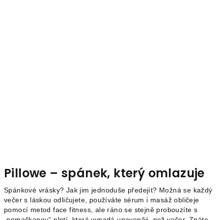
Pillowe – spánek, který omlazuje
Spánkové vrásky? Jak jim jednoduše předejít? Možná se každý
večer s láskou odličujete, používáte sérum i masáž obličeje
pomocí metod face fitness, ale ráno se stejně probouzíte s
„pomačkanou“ pletí, která vypadá unaveněji, než večer. Znáte