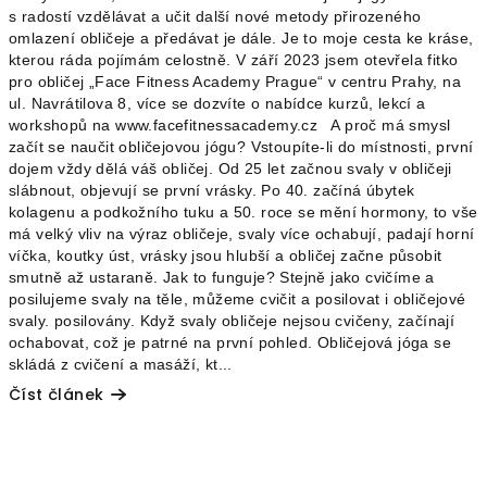
s radostí vzdělávat a učit další nové metody přirozeného
omlazení obličeje a předávat je dále. Je to moje cesta ke kráse,
kterou ráda pojímám celostně. V září 2023 jsem otevřela fitko
pro obličej „Face Fitness Academy Prague“ v centru Prahy, na
ul. Navrátilova 8, více se dozvíte o nabídce kurzů, lekcí a
workshopů na www.facefitnessacademy.cz A proč má smysl
začít se naučit obličejovou jógu? Vstoupíte-li do místnosti, první
dojem vždy dělá váš obličej. Od 25 let začnou svaly v obličeji
slábnout, objevují se první vrásky. Po 40. začíná úbytek
kolagenu a podkožního tuku a 50. roce se mění hormony, to vše
má velký vliv na výraz obličeje, svaly více ochabují, padají horní
víčka, koutky úst, vrásky jsou hlubší a obličej začne působit
smutně až ustaraně. Jak to funguje? Stejně jako cvičíme a
posilujeme svaly na těle, můžeme cvičit a posilovat i obličejové
svaly. posilovány. Když svaly obličeje nejsou cvičeny, začínají
ochabovat, což je patrné na první pohled. Obličejová jóga se
skládá z cvičení a masáží, kt...
Číst článek