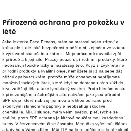
Přirozená ochrana pro pokožku v
létě
Jako lektorka Face Fitness, mám na starosti nejen zdraví a
krásu pleti, ale také bezpečnost a péči o ni, zejména ve vztahu
k vystavení slunečnímu záření. Moje práce mě dovedla zpět
k přírodě a k její síle. Pracuji pouze s přírodními produkty, které
neobsahují toxické látky a nezatěžují tělo. Když si zvyknete na
přírodní produkty a kvalitní oleje, nemůžete si již na sebe dát
běžný opalovací krém, protože může obsahovat nepříjemné
množství toxických látek, které když se dostanou přes kůži do
krve zatěžují tělo a také lymfatický systém. Proto hledám cestu
k přirozenějším a šetrnějším alternativám, jako jsou přírodní
SPF oleje, které nabízejí jemnou a lehkou ochranu před
škodlivými slunečními paprsky a neobsahují škodlivé
chemikálie. Miluji slunce, mám velmi světlou pleť, rychle se
spálím, proto SPF ochrana je klíčová součást moji každodenní
rutiny. V červencovém čísle časopisu Meduňka vyšel můj článek
a tady ho s Vámi sdílím. Můj TIP na léto: udělejte si letní kokteil