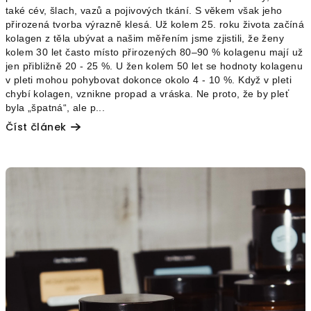
také cév, šlach, vazů a pojivových tkání. S věkem však jeho
přirozená tvorba výrazně klesá. Už kolem 25. roku života začíná
kolagen z těla ubývat a našim měřením jsme zjistili, že ženy
kolem 30 let často místo přirozených 80–90 % kolagenu mají už
jen přibližně 20 - 25 %. U žen kolem 50 let se hodnoty kolagenu
v pleti mohou pohybovat dokonce okolo 4 - 10 %. Když v pleti
chybí kolagen, vznikne propad a vráska. Ne proto, že by pleť
byla „špatná“, ale p...
Číst článek