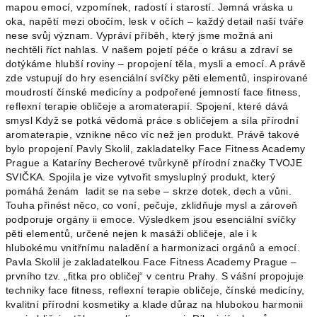
mapou emocí, vzpomínek, radostí i starostí. Jemná vráska u
oka, napětí mezi obočím, lesk v očích – každý detail naší tváře
nese svůj význam. Vypráví příběh, který jsme možná ani
nechtěli říct nahlas. V našem pojetí péče o krásu a zdraví se
dotýkáme hlubší roviny – propojení těla, mysli a emocí. A právě
zde vstupují do hry esenciální svíčky pěti elementů, inspirované
moudrostí čínské medicíny a podpořené jemností face fitness,
reflexní terapie obličeje a aromaterapií. Spojení, které dává
smysl Když se potká vědomá práce s obličejem a síla přírodní
aromaterapie, vznikne něco víc než jen produkt. Právě takové
bylo propojení Pavly Skolil, zakladatelky Face Fitness Academy
Prague a Kataríny Becherové tvůrkyně přírodní značky TVOJE
SVIČKA. Spojila je vize vytvořit smysluplný produkt, který
pomáhá ženám ladit se na sebe – skrze dotek, dech a vůni.
Touha přinést něco, co voní, pečuje, zklidňuje mysl a zároveň
podporuje orgány ii emoce. Výsledkem jsou esenciální svíčky
pěti elementů, určené nejen k masáži obličeje, ale i k
hlubokému vnitřnímu naladění a harmonizaci orgánů a emocí.
Pavla Skolil je zakladatelkou Face Fitness Academy Prague –
prvního tzv. „fitka pro obličej“ v centru Prahy. S vášní propojuje
techniky face fitness, reflexní terapie obličeje, čínské medicíny,
kvalitní přírodní kosmetiky a klade důraz na hlubokou harmonii