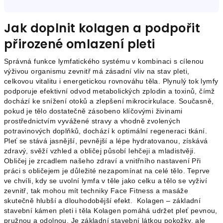
Jak doplnit kolagen a podpořit
přirozené omlazení pleti
Správná funkce lymfatického systému v kombinaci s cílenou
výživou organismu zevnitř má zásadní vliv na stav pleti,
celkovou vitalitu i energetickou rovnováhu těla. Plynulý tok lymfy
podporuje efektivní odvod metabolických zplodin a toxinů, čímž
dochází ke snížení otoků a zlepšení mikrocirkulace. Současně,
pokud je tělo dostatečně zásobeno klíčovými živinami
prostřednictvím vyvážené stravy a vhodně zvolených
potravinových doplňků, dochází k optimální regeneraci tkání.
Pleť se stává jasnější, pevnější a lépe hydratovanou, získává
zdravý, svěží vzhled a obličej působí lehčeji a mladistvěji.
Obličej je zrcadlem našeho zdraví a vnitřního nastavení Při
práci s obličejem je důležité nezapomínat na celé tělo. Teprve
ve chvíli, kdy se uvolní lymfa v těle jako celku a tělo se vyživí
zevnitř, tak mohou mít techniky Face Fitness a masáže
skutečně hlubší a dlouhodobější efekt. Kolagen – základní
stavební kámen pleti i těla Kolagen pomáhá udržet pleť pevnou,
pružnou a odolnou. Je základní stavební látkou pokožky, ale