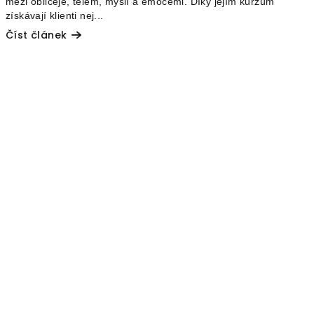
mezi obličeje, tělem, myslí a emocemi. Díky jejím kurzům
získávají klienti nej...
Číst článek