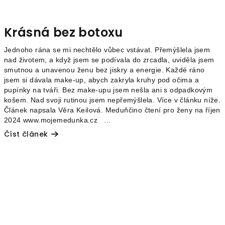
Krásná bez botoxu
Jednoho rána se mi nechtělo vůbec vstávat. Přemýšlela jsem
nad životem, a když jsem se podívala do zrcadla, uviděla jsem
smutnou a unavenou ženu bez jiskry a energie. Každé ráno
jsem si dávala make-up, abych zakryla kruhy pod očima a
pupínky na tváři. Bez make-upu jsem nešla ani s odpadkovým
košem. Nad svoji rutinou jsem nepřemýšlela. Více v článku níže.
Článek napsala Věra Keilová. Meduňčino čtení pro ženy na říjen
2024 www.mojemedunka.cz ...
Číst článek