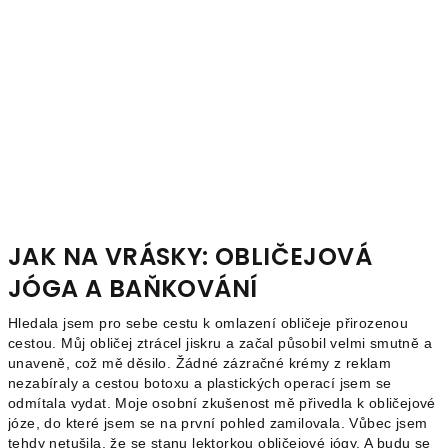
JAK NA VRÁSKY: OBLIČEJOVÁ
JÓGA A BAŇKOVÁNÍ
Hledala jsem pro sebe cestu k omlazení obličeje přirozenou
cestou. Můj obličej ztrácel jiskru a začal působil velmi smutně a
unaveně, což mě děsilo. Žádné zázračné krémy z reklam
nezabíraly a cestou botoxu a plastických operací jsem se
odmítala vydat. Moje osobní zkušenost mě přivedla k obličejové
józe, do které jsem se na první pohled zamilovala. Vůbec jsem
tehdy netušila, že se stanu lektorkou obličejové jógy. A budu se