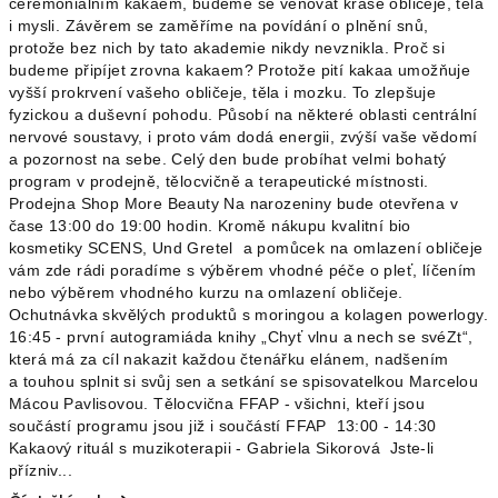
ceremoniálním kakaem, budeme se věnovat kráse obličeje, těla
i mysli. Závěrem se zaměříme na povídání o plnění snů,
protože bez nich by tato akademie nikdy nevznikla. Proč si
budeme připíjet zrovna kakaem? Protože pití kakaa umožňuje
vyšší prokrvení vašeho obličeje, těla i mozku. To zlepšuje
fyzickou a duševní pohodu. Působí na některé oblasti centrální
nervové soustavy, i proto vám dodá energii, zvýší vaše vědomí
a pozornost na sebe. Celý den bude probíhat velmi bohatý
program v prodejně, tělocvičně a terapeutické místnosti.
Prodejna Shop More Beauty Na narozeniny bude otevřena v
čase 13:00 do 19:00 hodin. Kromě nákupu kvalitní bio
kosmetiky SCENS, Und Gretel a pomůcek na omlazení obličeje
vám zde rádi poradíme s výběrem vhodné péče o pleť, líčením
nebo výběrem vhodného kurzu na omlazení obličeje.
Ochutnávka skvělých produktů s moringou a kolagen powerlogy.
16:45 - první autogramiáda knihy „Chyť vlnu a nech se svéZt“,
která má za cíl nakazit každou čtenářku elánem, nadšením
a touhou splnit si svůj sen a setkání se spisovatelkou Marcelou
Mácou Pavlisovou. Tělocvična FFAP - všichni, kteří jsou
součástí programu jsou již i součástí FFAP 13:00 - 14:30
Kakaový rituál s muzikoterapii - Gabriela Sikorová Jste-li
přízniv...