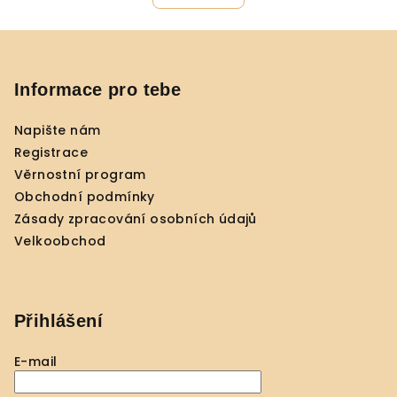
l
o
á
v
Z
á
d
n
á
a
í
c
p
Informace pro tebe
í
a
p
Napište nám
t
r
Registrace
í
v
Věrnostní program
k
Obchodní podmínky
y
Zásady zpracování osobních údajů
v
Velkoobchod
ý
p
i
s
Přihlášení
u
E-mail