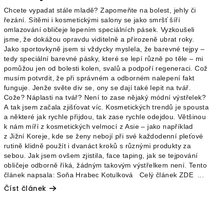
Chcete vypadat stále mladě? Zapomeňte na bolest, jehly či
řezání. Sítěmi i kosmetickými salony se jako smršť šíří
omlazování obličeje lepením speciálních pásek. Vyzkoušeli
jsme, že dokážou opravdu viditelně a přirozeně ubrat roky.
Jako sportovkyně jsem si vždycky myslela, že barevné tejpy –
tedy speciální barevné pásky, které se lepí různě po těle – mi
pomůžou jen od bolesti kolen, svalů a podpoří regeneraci. Což
musím potvrdit, že při správném a odborném nalepení fakt
funguje. Jenže světe div se, ony se dají také lepit na tvář.
Cože? Náplasti na tvář? Není to zase nějaký módní výstřelek?
A tak jsem začala zjišťovat víc. Kosmetických trendů je spousta
a některé jak rychle přijdou, tak zase rychle odejdou. Většinou
k nám míří z kosmetických velmocí z Asie – jako například
z Jižní Koreje, kde se ženy nebojí při své každodenní pleťové
rutině klidně použít i dvanáct kroků s různými produkty za
sebou. Jak jsem ovšem zjistila, face taping, jak se tejpování
obličeje odborně říká, žádným takovým výstřelkem není. Tento
článek napsala: Soňa Hrabec Kotulková Celý článek ZDE ...
Číst článek