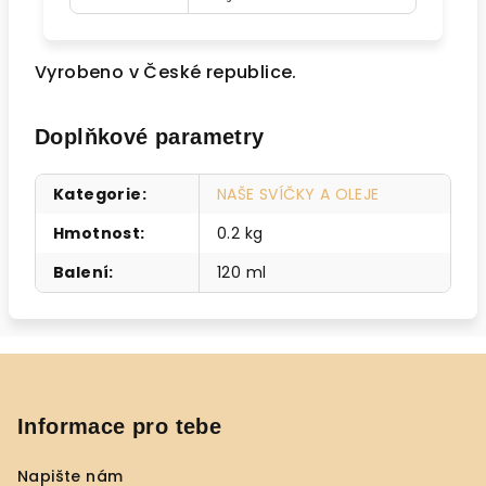
Vyrobeno v České republice.
Doplňkové parametry
Kategorie
:
NAŠE SVÍČKY A OLEJE
Hmotnost
:
0.2 kg
Balení
:
120 ml
Z
á
p
Informace pro tebe
a
Napište nám