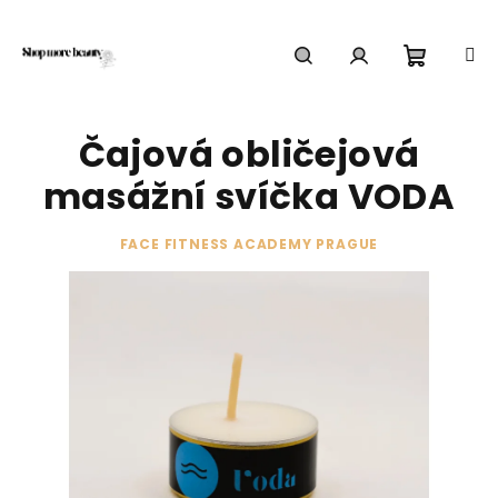
Přejít
na
obsah
Nákupn
Hledat
Přihlášení
Čajová obličejová
košík
masážní svíčka VODA
FACE FITNESS ACADEMY PRAGUE