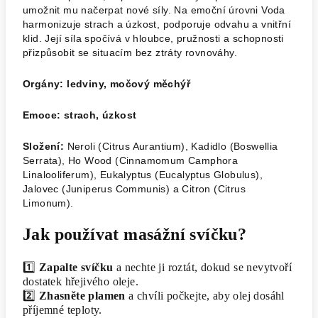
umožnit mu načerpat nové síly. Na emoční úrovni Voda
harmonizuje strach a úzkost, podporuje odvahu a vnitřní
klid. Její síla spočívá v hloubce, pružnosti a schopnosti
přizpůsobit se situacím bez ztráty rovnováhy.
Orgány: ledviny, močový měchýř
Emoce: strach, úzkost
Složení:
Neroli (Citrus Aurantium), Kadidlo (Boswellia
Serrata), Ho Wood (Cinnamomum Camphora
Linalooliferum), Eukalyptus (Eucalyptus Globulus),
Jalovec (Juniperus Communis) a Citron (Citrus
Limonum).
Jak používat masážní svíčku?
1️⃣
Zapalte svíčku
a nechte ji roztát, dokud se nevytvoří
dostatek hřejivého oleje.
2️⃣
Zhasněte plamen
a chvíli počkejte, aby olej dosáhl
příjemné teploty.