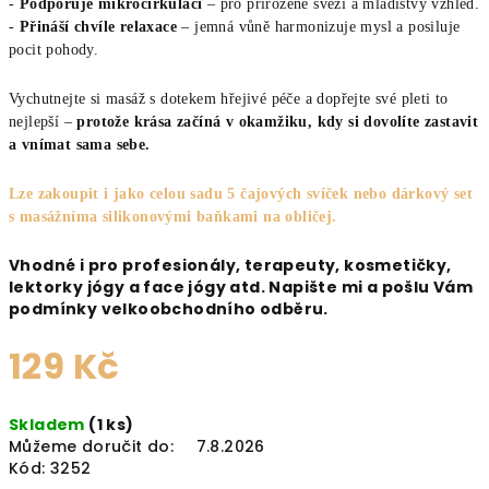
-
Podporuje mikrocirkulaci
– pro přirozeně svěží a mladistvý vzhled.
-
Přináší chvíle relaxace
– jemná vůně harmonizuje mysl a posiluje
pocit pohody.
Vychutnejte si masáž s dotekem hřejivé péče a dopřejte své pleti to
nejlepší –
protože krása začíná v okamžiku, kdy si dovolíte zastavit
a vnímat sama sebe.
Lze zakoupit i jako celou sadu 5 čajových svíček nebo dárkový set
s masážníma silikonovými baňkami na obličej.
Vhodné i pro profesionály, terapeuty, kosmetičky,
lektorky jógy a face jógy atd. Napište mi a pošlu Vám
podmínky velkoobchodního odběru.
129 Kč
Měrná
Skladem
(1 ks)
cena:
Můžeme doručit do:
7.8.2026
Kód:
3252