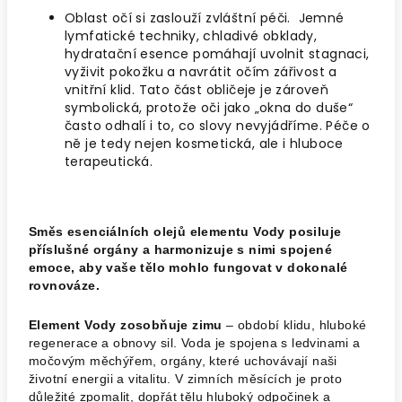
Oblast očí si zaslouží zvláštní péči. Jemné
lymfatické techniky, chladivé obklady,
hydratační esence pomáhají uvolnit stagnaci,
vyživit pokožku a navrátit očím zářivost a
vnitřní klid. Tato část obličeje je zároveň
symbolická, protože oči jako „okna do duše“
často odhalí i to, co slovy nevyjádříme. Péče o
ně je tedy nejen kosmetická, ale i hluboce
terapeutická.
Směs esenciálních olejů elementu Vody posiluje
příslušné orgány a harmonizuje s nimi spojené
emoce, aby vaše tělo mohlo fungovat v dokonalé
rovnováze.
Element Vody zosobňuje zimu
– období klidu, hluboké
regenerace a obnovy sil. Voda je spojena s ledvinami a
močovým měchýřem, orgány, které uchovávají naši
životní energii a vitalitu. V zimních měsících je proto
důležité zpomalit, dopřát tělu hluboký odpočinek a