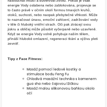
naslouchat intuici a důvěřovat životu. Pokud je však
energie Vody oslabena nebo zablokována, projevuje se
to často právě v očním okolí formou tmavých kruhů,
otoků, suchosti, nebo naopak přebytečné vlhkosti. Může
to naznačovat únavu, emoční zahlcení, zadržování vody
v těle či hluboký vnitřní strach. Oči pak ztrácejí svou
jiskru a obličej může působit vyčerpaně nebo uzavřeně.
Když se energie Vody volně pohybuje naším tělem,
přináší hluboké omlazení, regeneraci tkání a výživu pleti
zevnitř.
Tipy z Face Fitness:
Masáž pomocí ledové kostky a
stimulace bodu Feng Fu
Chladivá masážní technika s kamenem
gua sha nebo čajovou lžičkou
Masáž malou silikonovou baňkou okolo
očí