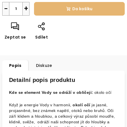
−
+
Do košíku
Zeptat se
Sdílet
Popis
Diskuze
Detailní popis produktu
Kde se element Vody se odráží v obličeji:
okolo očí
Když je energie Vody v harmonii,
okolí očí
je jasné,
projasněné, bez známek napětí, otoků nebo kruhů. Oči
září klidem a hloubkou, a celkový výraz působí moudře,
klidně, svěže, odráží naši schopnost jít do hloubky a