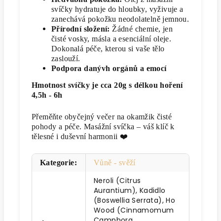
svíčky hydratuje do hloubky, vyživuje a
zanechává pokožku neodolatelně jemnou.
Přírodní složení:
Žádné chemie, jen
čisté vosky, másla a esenciální oleje.
Dokonalá péče, kterou si vaše tělo
zaslouží.
Podpora danývh orgánů a emocí
Hmotnost svíčky je cca 20g s délkou hoření
4,5h - 6h
Přeměňte obyčejný večer na okamžik čisté
pohody a péče. Masážní svíčka – váš klíč k
tělesné i duševní harmonii ❤️
Kategorie
:
Vůně - svěží
Neroli (Citrus
Aurantium), Kadidlo
(Boswellia Serrata), Ho
Wood (Cinnamomum
Camphora