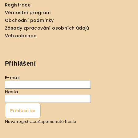
t
Registrace
í
Věrnostní program
Obchodní podmínky
Zásady zpracování osobních údajů
Velkoobchod
Přihlášení
E-mail
Heslo
Přihlásit se
Nová registrace
Zapomenuté heslo