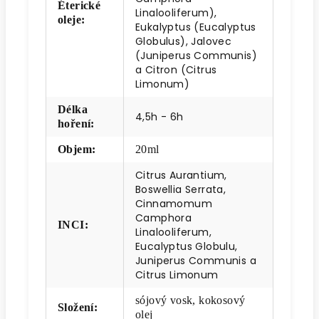
Éterické
Linalooliferum),
oleje
:
Eukalyptus (Eucalyptus
Globulus), Jalovec
(Juniperus Communis)
a Citron (Citrus
Limonum)
Délka
4,5h - 6h
hoření
:
Objem
:
20ml
Citrus Aurantium,
Boswellia Serrata,
Cinnamomum
Camphora
INCI
:
Linalooliferum,
Eucalyptus Globulu,
Juniperus Communis a
Citrus Limonum
sójový vosk, kokosový
Složení
:
olej