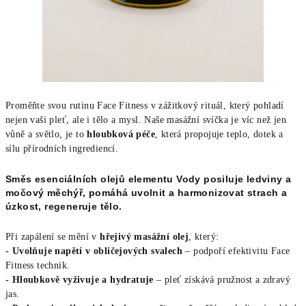
Proměňte svou rutinu Face Fitness v zážitkový rituál, který pohladí
nejen vaši pleť, ale i tělo a mysl. Naše masážní svíčka je víc než jen
vůně a světlo, je to
hloubková péče
, která propojuje teplo, dotek a
sílu přírodních ingrediencí.
Směs esenciálních olejů elementu Vody posiluje ledviny a
močový měchýř, pomáhá uvolnit a harmonizovat strach a
úzkost, regeneruje tělo.
Při zapálení se mění v
hřejivý masážní olej
, který:
- Uvolňuje napětí v obličejových svalech
– podpoří efektivitu Face
Fitness technik.
- Hloubkově vyživuje a hydratuje
– pleť získává pružnost a zdravý
jas.