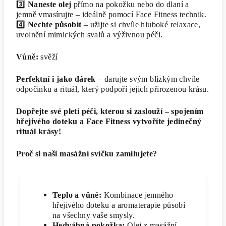
3️⃣
Naneste olej
přímo na pokožku nebo do dlaní a
jemně vmasírujte – ideálně pomocí Face Fitness technik.
4️⃣
Nechte působit
– užijte si chvíle hluboké relaxace,
uvolnění mimických svalů a výživnou péči.
Vůně:
svěží
Perfektní i jako dárek
– darujte svým blízkým chvíle
odpočinku a rituál, který podpoří jejich přirozenou krásu.
Dopřejte své pleti péči, kterou si zaslouží – spojením
hřejivého doteku a Face Fitness vytvoříte jedinečný
rituál krásy!
Proč si naši masážní svíčku zamilujete?
Teplo a vůně:
Kombinace jemného
hřejivého doteku a aromaterapie působí
na všechny vaše smysly.
Hedvábná pokožka:
Olej z masážní