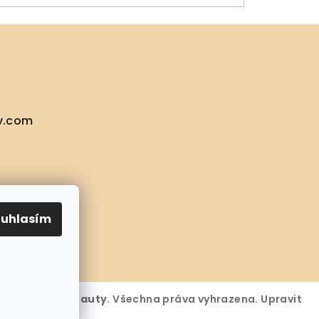
y.com
ouhlasím
6
Shop More Beauty
. Všechna práva vyhrazena.
Upravit
ies