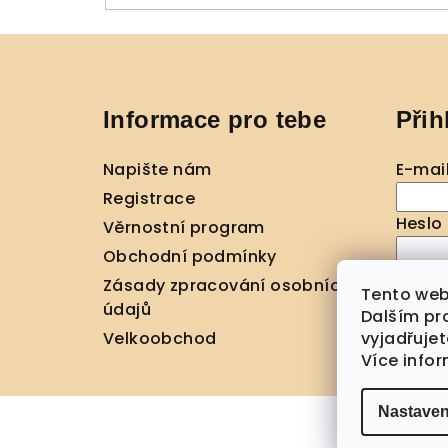
Z
á
Informace pro tebe
Přih
p
a
Napište nám
E-mai
t
Registrace
Heslo
Věrnostní program
í
Obchodní podmínky
Zásady zpracování osobních
Přihl
Tento web
údajů
Dalším pr
Nová r
vyjadřujet
Velkoobchod
Více info
Nastaven