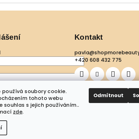
lášení
Kontakt
l
pavla
@
shopmorebeaut
+420 608 432 775
ásit se
 používá soubory cookie.
Odmítnout
S
ocházením tohoto webu
egistrace
Zapomenuté heslo
e souhlas s jejich používáním..
rmací
zde
.
í
Copyright 202
nastavení cook