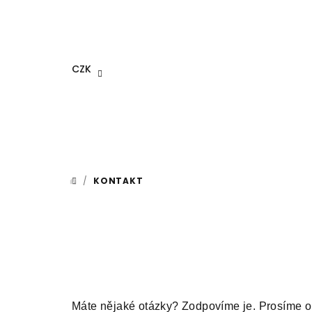
Přejít
na
obsah
CZK
/
KONTAKT
DOMŮ
Máte nějaké otázky? Zodpovíme je. Prosíme o 