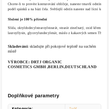
Chcete-li to provést konturování obličeje, naneste tmavší odstín pomo
podél spánků a na bázi čela. Světlejší odstín naneste nad lícní kosti 
Složení je 100% přírodní
Slída, oktyldodecylstearoylstearát, stearát zinečnatý, oxid křemičitý
lauroyllysin, glycerylundecylenát, máslo z kakaových semen Theob
Skladování:
skladujte při pokojové teplotě na suchém
místě
VÝROBCE: DRTJ ORGANIC
COSMETICS GMBH ,BERLIN,DEUTSCHLAND
Doplňkové parametry
Kategorie
:
Tvář