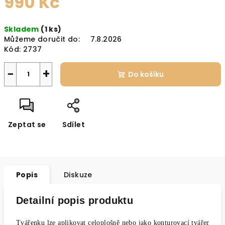
990 Kč
Měrná
Skladem
(1 ks)
cena:
Můžeme doručit do:
7.8.2026
Kód:
2737
−
+
Do košíku
Zeptat se
Sdílet
Popis
Diskuze
Detailní popis produktu
Tvářenku lze aplikovat celoplošně nebo jako konturovací tvářenku s