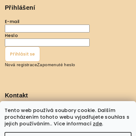
Přihlášení
E-mail
Heslo
Přihlásit se
Nová registrace
Zapomenuté heslo
Kontakt
pavla
@
shopmorebeauty.com
Tento web používá soubory cookie. Dalším
+420 608 432 775
procházením tohoto webu vyjadřujete souhlas s
jejich používáním.. Více informací
zde
.