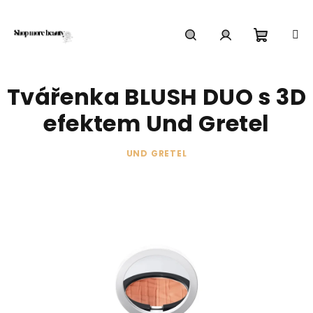
Přejít
na
obsah
Nákupn
Hledat
Přihlášení
Tvářenka BLUSH DUO s 3D
košík
efektem Und Gretel
UND GRETEL