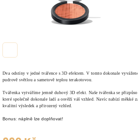
Dva odstíny v jedné tvářence s 3D efektem. V tomto dokonale vyvážené
pudrově světlou a sametově teplou terakotovou.
Tvářenka vytváříme jemně duhový 3D efekt. Naše tvářenka se přizpůsobí
které společně dokonale ladí a osvěží váš vzhled. Navíc nabízí měkké za
kvalitní výsledek a přirozený vzhled.