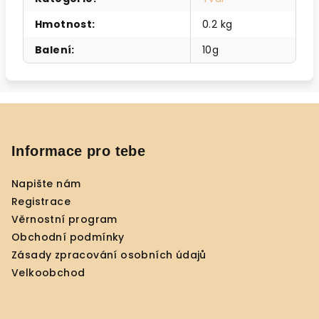
Hmotnost
:
0.2 kg
Balení
:
10g
Z
á
p
Informace pro tebe
a
Napište nám
t
Registrace
í
Věrnostní program
Obchodní podmínky
Zásady zpracování osobních údajů
Velkoobchod