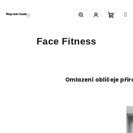
Přejít
na
obsah
Nákupn
Hledat
Přihlášení
Face Fitness
košík
Omlazení obličeje při