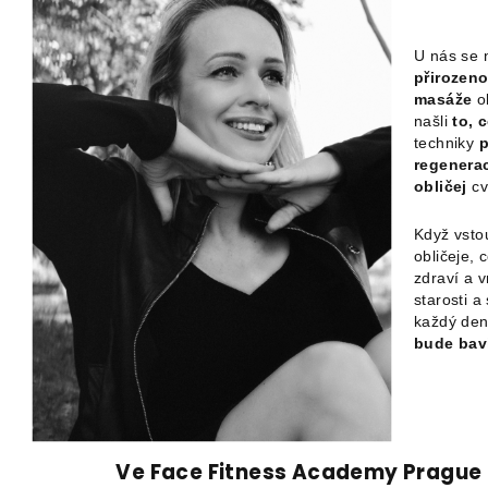
U nás se 
přirozen
masáže
ob
našli
to, 
techniky
p
regenerac
obličej
cv
Když vstou
obličeje, 
zdraví a v
starosti a
každý de
bude
bav
Ve Face Fitness Academy Prague na