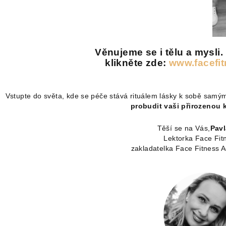
Věnujeme se i tělu a mysli.
klikněte zde:
www.facefi
Vstupte do světa, kde se péče stává rituálem lásky k sobě samý
probudit vaši přirozenou k
Těší se na Vás,
Pavl
Lektorka Face Fit
zakladatelka Face Fitness