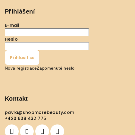
Přihlášení
E-mail
Heslo
Přihlásit se
Nová registrace
Zapomenuté heslo
Kontakt
pavla
@
shopmorebeauty.com
+420 608 432 775