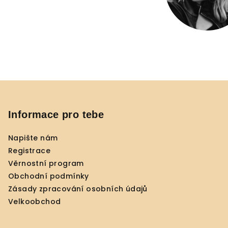
Z
á
p
Informace pro tebe
a
Napište nám
t
Registrace
í
Věrnostní program
Obchodní podmínky
Zásady zpracování osobních údajů
Velkoobchod