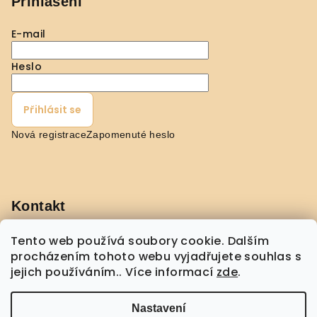
Přihlášení
E-mail
Heslo
Přihlásit se
Nová registrace
Zapomenuté heslo
Kontakt
pavla
@
shopmorebeauty.com
Tento web používá soubory cookie. Dalším
+420 608 432 775
procházením tohoto webu vyjadřujete souhlas s
jejich používáním.. Více informací
zde
.
Nastavení