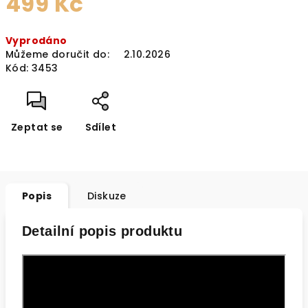
499 Kč
Měrná
Vyprodáno
cena:
Můžeme doručit do:
2.10.2026
Kód:
3453
Zeptat se
Sdílet
Popis
Diskuze
Detailní popis produktu