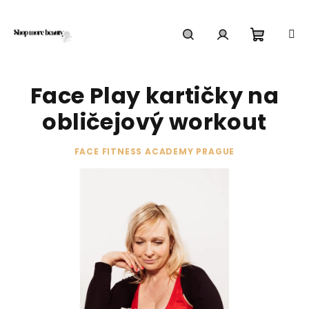
Přejít
na
obsah
Nákupn
Hledat
Přihlášení
Face Play kartičky na
košík
obličejový workout
FACE FITNESS ACADEMY PRAGUE