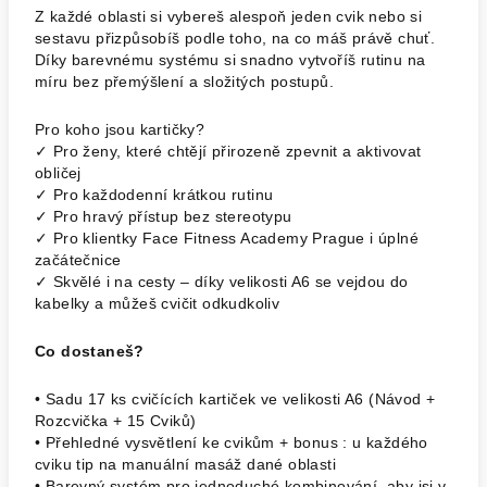
Z každé oblasti si vybereš alespoň jeden cvik nebo si
sestavu přizpůsobíš podle toho, na co máš právě chuť.
Díky barevnému systému si snadno vytvoříš rutinu na
míru bez přemýšlení a složitých postupů.
Pro koho jsou kartičky?
✓ Pro ženy, které chtějí přirozeně zpevnit a aktivovat
obličej
✓ Pro každodenní krátkou rutinu
✓ Pro hravý přístup bez stereotypu
✓ Pro klientky Face Fitness Academy Prague i úplné
začátečnice
✓ Skvělé i na cesty – díky velikosti A6 se vejdou do
kabelky a můžeš cvičit odkudkoliv
Co dostaneš?
• Sadu 17 ks cvičících kartiček ve velikosti A6 (Návod +
Rozcvička + 15 Cviků)
• Přehledné vysvětlení ke cvikům + bonus : u každého
cviku tip na manuální masáž dané oblasti
• Barevný systém pro jednoduché kombinování, aby jsi v