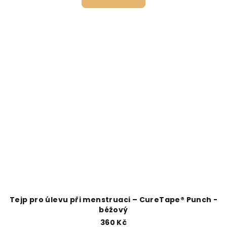
Tejp pro úlevu při menstruaci – CureTape® Punch -
béžový
360 Kč