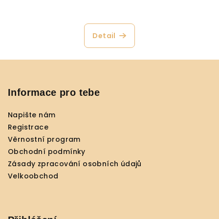
Detail
Z
á
p
Informace pro tebe
a
Napište nám
t
Registrace
í
Věrnostní program
Obchodní podmínky
Zásady zpracování osobních údajů
Velkoobchod