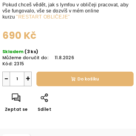
Pokud chceš vědět, jak s lymfou v obličeji pracovat, aby
vše fungovalo, vše se dozvíš v mém online
kurzu
"RESTART OBLIČEJE"
690 Kč
Měrná
Skladem
(3 ks)
cena:
Můžeme doručit do:
11.8.2026
Kód:
2315
−
+
Do košíku
Zeptat se
Sdílet