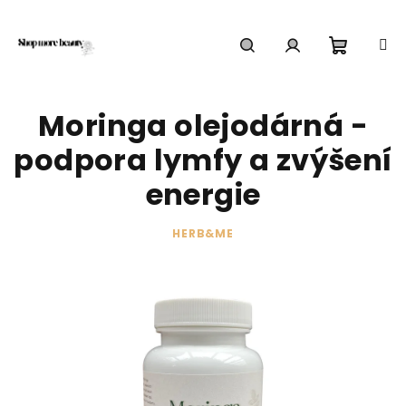
Přejít
na
obsah
Nákupn
Hledat
Přihlášení
Moringa olejodárná -
košík
podpora lymfy a zvýšení
energie
HERB&ME