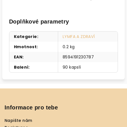
Doplňkové parametry
Kategorie
:
LYMFA A ZDRAVÍ
Hmotnost
:
0.2 kg
EAN
:
8594191230787
Balení
:
90 kapslí
Z
á
p
Informace pro tebe
a
Napište nám
t