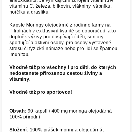
antioxidantů. Je vynikajícím zdrojem vitaminu A,
vitamínu C, železa, bílkovin, vlákniny, vápníku,
hořčíku a draslíku.
Kapsle Moringy olejodárné z rodinné farmy na
Filipínách v exklusivní kvalitě se doporučují jako
doplněk výživy pro dospívající děti, seniory,
sportující a aktivní osoby, pro osoby vystavené
stresu či fyzické námaze nebo pro lidi se špatnou
imunitou.
Vhodné též pro všechny i pro děti, do kterých
nedostanete přirozenou cestou živiny a
vitamíny
.
Vhodné též pro sportovce!
Obsah:
90 kapslí / 400 mg moringa olejodárná
100% přírodní
Složení:
100% prášek moringa olejodárná,