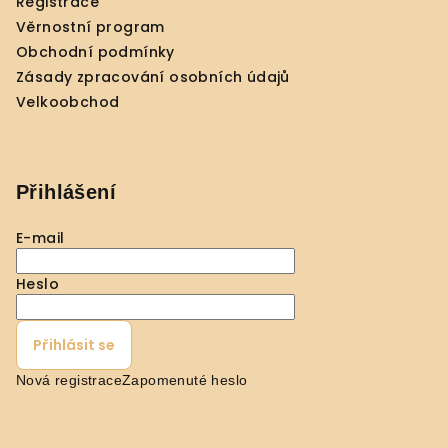
Registrace
í
Věrnostní program
Obchodní podmínky
Zásady zpracování osobních údajů
Velkoobchod
Přihlášení
E-mail
Heslo
Přihlásit se
Nová registrace
Zapomenuté heslo