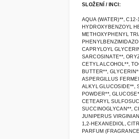
SLOŽENÍ / INCI:
AQUA (WATER)**, C12
HYDROXYBENZOYL HE
METHOXYPHENYL TRIA
PHENYLBENZIMIDAZOLE
CAPRYLOYL GLYCERIN
SARCOSINATE**, ORYZ
CETYL ALCOHOL**, T
BUTTER**, GLYCERIN*
ASPERGILLUS FERMENT
ALKYL GLUCOSIDE**, 
POWDER**, GLUCOSE*
CETEARYL SULFOSUCC
SUCCINOGLYCAN**, CI
JUNIPERUS VIRGINIA
1,2-HEXANEDIOL, CITR
PARFUM (FRAGRANCE)*