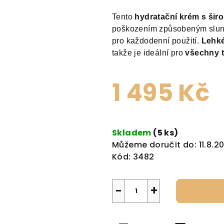
Tento
hydratační krém s ši
poškozením způsobeným slune
pro každodenní použití.
Lehké
takže je ideální pro
všechny t
1 495 Kč
Měrná
cena:
Skladem
(5 ks)
Můžeme doručit do:
11.8.2
Kód:
3482
−
+