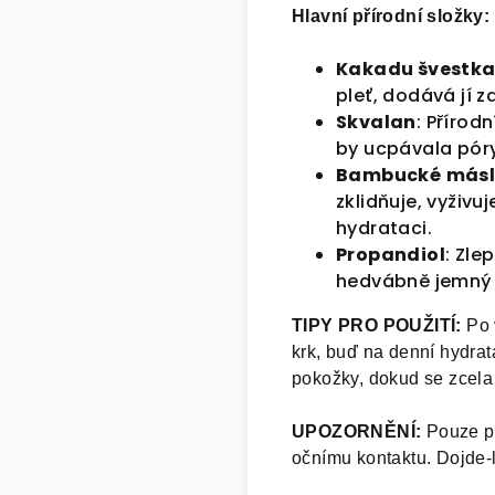
Hlavní
přírodní
složky
:
Kakadu
švestk
pleť, dodává jí z
Skvalan
: Přírod
by ucpávala póry
Bambucké
más
zklidňuje, vyživ
hydrataci.
Propandiol
: Zle
hedvábně jemný 
TIPY PRO POUŽITÍ:
Po 
krk, buď na denní hydrat
pokožky, dokud se zcela
UPOZORNĚNÍ:
Pouze pr
očnímu kontaktu. Dojde-