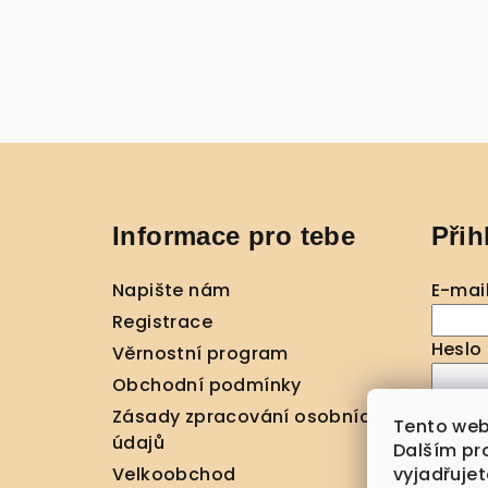
Z
á
Informace pro tebe
Přih
p
a
Napište nám
E-mai
t
Registrace
Heslo
Věrnostní program
í
Obchodní podmínky
Zásady zpracování osobních
Přihl
Tento web
údajů
Dalším pr
Nová r
Velkoobchod
vyjadřujet