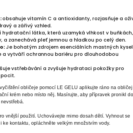
a
:
obsahuje vitamín C a antioxidanty, rozjasňuje a oži
dravý a zářivý vzhled.
ní hydratační látka, která uzamyká vlhkost v buňkách,
, a zanechává pleť jemnou a hladkou po celý den.
lo
:
Je bohatým zdrojem esenciálních mastných kysel
uje a vytváří ochrannou bariéru pro dlouhodobou
pšuje vstřebávání a zvyšuje hydrataci pokožky pro
pocit.
vyčištění obličeje pomocí LE GELU aplikujte ráno na obličej
ační krém nebo místo něj. Masírujte, aby přípravek pronikl d
 nevstřebá.
o vnější použití. Uchovávejte mimo dosah dětí. Vyhnout se
li ke kontaktu, opláchněte velkým množstvím vody.