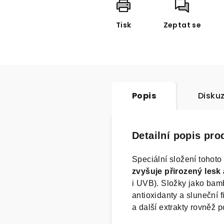
Tisk
Zeptat se
Popis
Disku
Detailní popis pro
Speciální složení tohot
zvyšuje přirozený les
i UVB). Složky jako bamb
antioxidanty a sluneční 
a další extrakty rovněž p