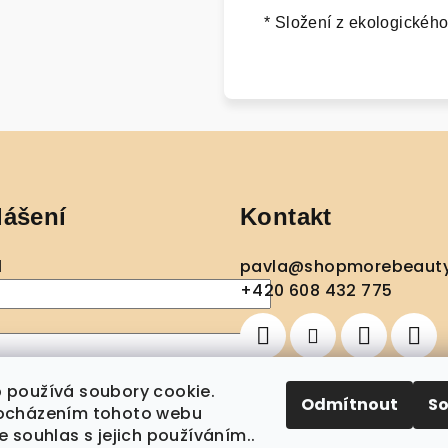
* Složení z ekologického
lášení
Kontakt
l
pavla
@
shopmorebeaut
+420 608 432 775
ásit se
 používá soubory cookie.
Odmítnout
S
ocházením tohoto webu
egistrace
Zapomenuté heslo
e souhlas s jejich používáním..