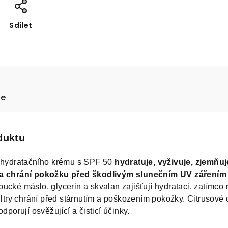
Sdílet
ze
duktu
o hydratačního krému s SPF 50
hydratuje, vyživuje, zjemňuj
k a chrání pokožku před škodlivým slunečním UV zářením
ucké máslo, glycerin a skvalan zajišťují hydrataci, zatímco 
filtry chrání před stárnutím a poškozením pokožky. Citrusové 
odporují osvěžující a čisticí účinky.