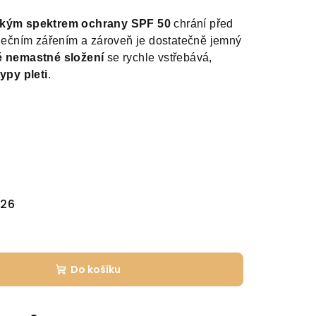
rokým spektrem ochrany SPF 50
chrání před
čním zářením a zároveň je dostatečně jemný
 nemastné složení
se rychle vstřebává,
ypy pleti
.
026
Do košíku