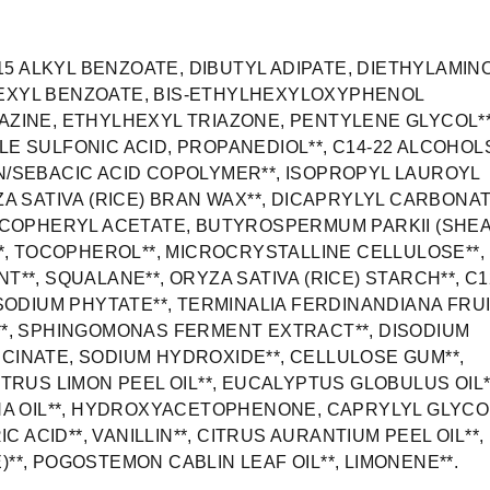
-15 ALKYL BENZOATE, DIBUTYL ADIPATE, DIETHYLAMIN
XYL BENZOATE, BIS-ETHYLHEXYLOXYPHENOL
ZINE, ETHYLHEXYL TRIAZONE, PENTYLENE GLYCOL**
 SULFONIC ACID, PROPANEDIOL**, C14-22 ALCOHOLS
/SEBACIC ACID COPOLYMER**, ISOPROPYL LAUROYL
A SATIVA (RICE) BRAN WAX**, DICAPRYLYL CARBONAT
OCOPHERYL ACETATE, BUTYROSPERMUM PARKII (SHEA
*, TOCOPHEROL**, MICROCRYSTALLINE CELLULOSE**,
**, SQUALANE**, ORYZA SATIVA (RICE) STARCH**, C1
SODIUM PHYTATE**, TERMINALIA FERDINANDIANA FRU
*, SPHINGOMONAS FERMENT EXTRACT**, DISODIUM
INATE, SODIUM HYDROXIDE**, CELLULOSE GUM**,
TRUS LIMON PEEL OIL**, EUCALYPTUS GLOBULUS OIL*
NA OIL**, HYDROXYACETOPHENONE, CAPRYLYL GLYCOL
IC ACID**, VANILLIN**, CITRUS AURANTIUM PEEL OIL**,
*, POGOSTEMON CABLIN LEAF OIL**, LIMONENE**.