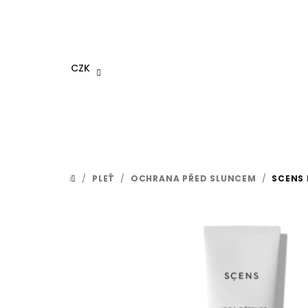
Přejít
na
obsah
CZK
/
PLEŤ
/
OCHRANA PŘED SLUNCEM
/
SCENS 
DOMŮ