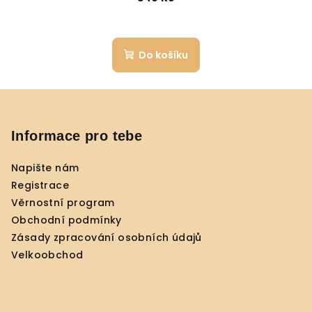
Do košíku
Z
á
p
Informace pro tebe
a
Napište nám
t
Registrace
í
Věrnostní program
Obchodní podmínky
Zásady zpracování osobních údajů
Velkoobchod