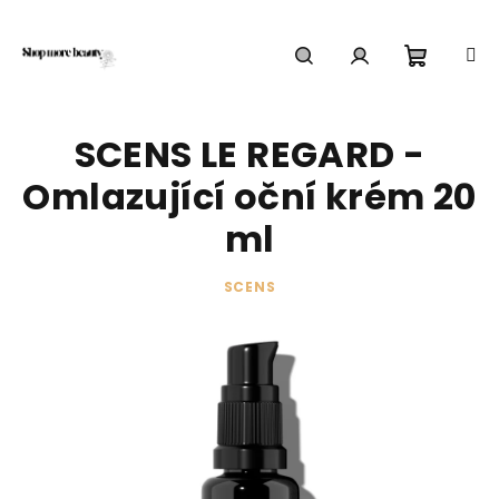
Přejít
na
obsah
Nákupn
Hledat
Přihlášení
SCENS LE REGARD -
košík
Omlazující oční krém 20
ml
SCENS