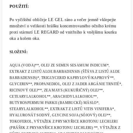
POUŽITÍ:
Po vyčištění obličeje LE GEL ráno a večer jemně vklepejte
množství o velikosti hrášku koncentrovaného očního krému
proti stárnutí LE REGARD od vnitřního k vnějšímu koutku
oka a kolem oka.
SLOŽENÍ:
AQUA (VODA)**, OLEJ ZE SEMEN SESAMUM INDICUM*,
EXTRAKT Z LISTŮ ALOE BARBADENSIS (ŠŤÁVA Z LISTŮ ALOE
BARBADENSIS)*, TRIGLYCERID KAPRYLOVÝ/KAPROVÝ**,
GLYCERIN**, PROPANEDIOL, OLEJ Z JADER ARGÁNIE TRNITÉ*,
RICINOVÝ OLEJ**, ZEA MAYS (KUKUŘIČNÝ) OLEJ**,
CETEARYLALKOHOL**, ARACHIDYLALKOHOL**,
BUTYROSPERMUM PARKII (BAMBUCKÉ) MÁSLO*,
STEARYLALKOHOL**, EXTRAKT Z LISTŮ VITIS VINIFERA*,
HYALURONÁT SODNÝ, GLYCINE SOJA (SÓJOVÝ) OLEJ**,
TOKOFEROL, VÝTAŽEK Z PRYSKYŘICE KROTONU LECHLERI
(PRÁŠEK Z PRYSKYŘICE KROTONU LECHLERI) **, VÝTAŽEK Z