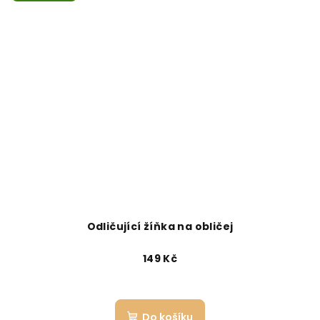
Odličující žíňka na obličej
149 Kč
Do košíku