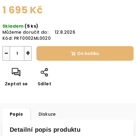
1 695 Kč
Měrná
Skladem
(5 ks)
cena:
Můžeme doručit do:
12.8.2026
Kód:
PRT0002ML0020
−
+
Do košíku
Zeptat se
Sdílet
Popis
Diskuze
Detailní popis produktu