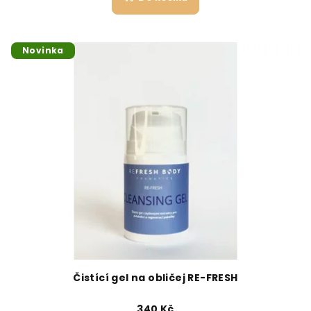
Novinka
Čistící gel na obličej RE-FRESH
340 Kč