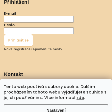
Přihlášení
E-mail
Heslo
Přihlásit se
Nová registrace
Zapomenuté heslo
Kontakt
pavla
@
shopmorebeauty.com
Tento web používá soubory cookie. Dalším
+420 608 432 775
procházením tohoto webu vyjadřujete souhlas s
jejich používáním.. Více informací
zde
.
Nastavení