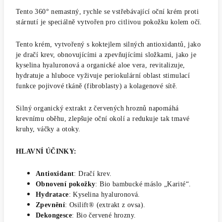
Tento 360° nemastný, rychle se vstřebávající oční krém proti
stárnutí je speciálně vytvořen pro citlivou pokožku kolem očí.
Tento krém, vytvořený s koktejlem silných antioxidantů, jako
je dračí krev, obnovujícími a zpevňujícími složkami, jako je
kyselina hyaluronová a organické aloe vera, revitalizuje,
hydratuje a hluboce vyživuje periokulární oblast stimulací
funkce pojivové tkáně (fibroblasty) a kolagenové sítě.
Silný organický extrakt z červených hroznů napomáhá
krevnímu oběhu, zlepšuje oční okolí a redukuje tak tmavé
kruhy, váčky a otoky.
HLAVNÍ ÚČINKY:
Antioxidant
: Dračí krev.
Obnovení pokožky
: Bio bambucké máslo „Karité“.
Hydratace
: Kyselina hyaluronová.
Zpevnění
: Osilift® (extrakt z ovsa).
Dekongesce
: Bio červené hrozny.