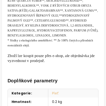
KŮRY QUERCUS SUBER**, ARACHIDYLGLUKOSID**,
BEHENYLALKOHOL**, VOSK Z RÝŽOVÝCH OTRUB ORYZA
SATIVA (RÝŽE) GALAKTOARABINAN**, XANTANOVÁ GUMA**,
HYDROGENOVANÝ ŘEPKOVÝ OLEJ,**HYDROGENOVANÝ
PALMOVÝ OLEJ**, CETEARYLGLUKOSID**, HYDROXID
DRASELNÝ, KYSELINA DEHYDROOCTOVÁ, 1,2-HEXANDIOL,
KAPRYLYLGLYKOL, HYDROXYACETOFENON, PARFUM (VŮNĚ),
BENZYLALKOHOL, LINALOOL, LIMONEN.
* Složky z ekologického zemědělství. ** Ze 100% čistých a přírodních
esenciálních olejů.
Zboží lze koupit pouze přes e-shop, ale objednávka jde
vyzvednout v prodejně.
Doplňkové parametry
Kategorie
:
Pleť
Hmotnost
:
0.2 kg