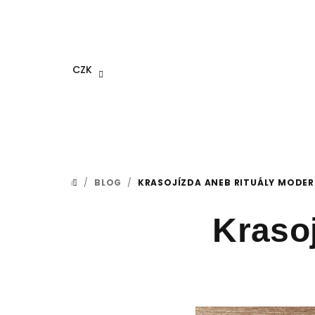
Přejít
na
obsah
CZK
/
BLOG
/
KRASOJÍZDA ANEB RITUÁLY MODERN
DOMŮ
Krasoj