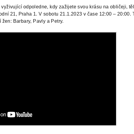
yživující odpoledne, kdy zažijete svou krásu na obličeji, těl
dní 21, Praha 1.
V sobotu 21.1.2023 v čase 12:00 – 20:00.
í žen: Barbary, Pavly a Petry.