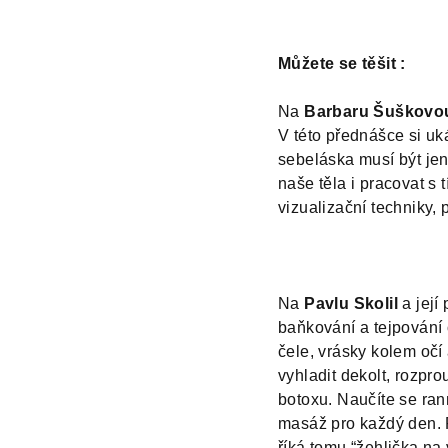
Můžete se těšit :
Na
Barbaru Šuškovo
V této přednášce si uk
sebeláska musí být jen 
naše těla i pracovat s
vizualizační techniky, 
Na
Pavlu Skolil
a její
baňkování a tejpování
čele, vrásky kolem očí a
vyhladit dekolt, rozpro
botoxu.
Naučíte se ran
masáž pro každý den. P
říká tomu “žehlička na 