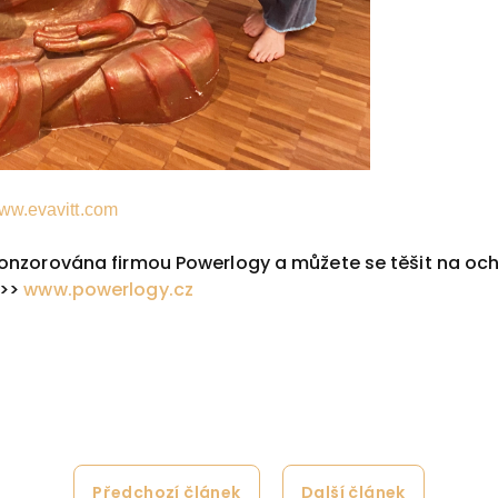
ww.evavitt.com
onzorována firmou Powerlogy a můžete se těšit na och
>>>
www.powerlogy.cz
Předchozí článek
Další článek