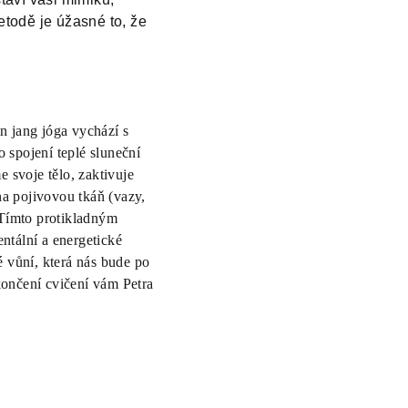
etodě je úžasné to, že
in jang jóga vychází s
 spojení teplé sluneční
e svoje tělo, zaktivuje
 na pojivovou tkáň (vazy,
.Tímto protikladným
ntální a energetické
 vůní, která nás bude po
končení cvičení vám Petra