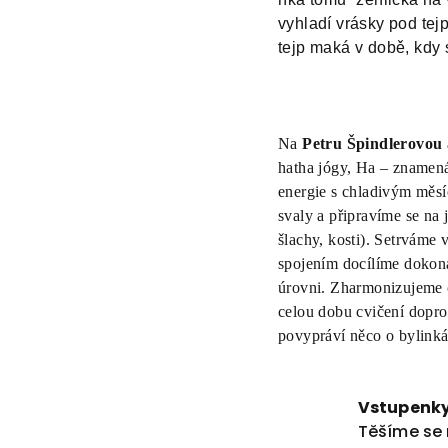
vyhladí vrásky pod tej
tejp maká v době, kdy 
Na
Petru Špindlerovou
hatha jógy, Ha – znamená
energie s chladivým měsíc
svaly a připravíme se na 
šlachy, kosti). Setrváme 
spojením docílíme dokona
úrovni. Zharmonizujeme c
celou dobu cvičení dopro
povypráví něco o bylinkác
Vstupenky
Těšíme se 