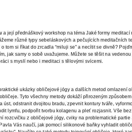
u
a její přednáškový workshop na téma Jaké formy meditací 
ážeme různé typy sebeláskových a pečujících meditačních te
o tom si říkat do zrcadla “miluji se” a necítit se divně? Pojď
 tím, jak samy o sobě uvažujeme. Můžete se těšit na vedenou
práci s myslí nebo i meditaci s tělovými svícemi.
 praktické ukázky obličejové jógy a dalších metod omlazení ob
 obličeje. Tyto všechny metody dokáží přirozeným způsobem 
 úst, odstranit dvojitou bradu, zpevnit kontury tváře, vyformova
udit lymfu, podpořit tvorbu kolagenu a pleť rozjasnit. Vše bez
ní rozcvičku z obličejové jógy, cviky na problematické partie
avla Vás naučí, jak pomocí silikonové baňky vyhladit oblič
vrásky”. Naučíte se také metodu tejpování obličeje, které za