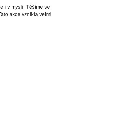
e i v mysli.
Těšíme se
Tato akce vznikla velmi