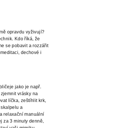
mě opravdu vyživují?
chnik. Kdo říká, že
me se pobavit a rozzářit
 meditaci, dechové i
ličeje jako je např.
zjemnit vrásky na
t líčka, zeštíhlit krk,
 skalpelu a
 a relaxační manuální
ej za 3 minuty denně,
staví vaši mimiku,