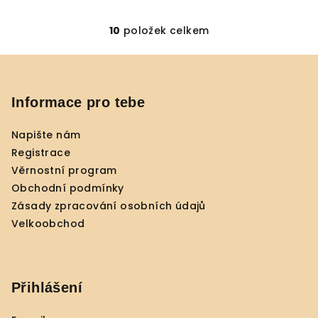
10
položek celkem
O
v
Z
l
á
á
p
Informace pro tebe
d
a
a
c
Napište nám
t
í
Registrace
í
p
Věrnostní program
r
Obchodní podmínky
v
Zásady zpracování osobních údajů
k
Velkoobchod
y
v
ý
p
Přihlášení
i
s