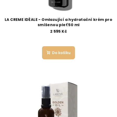
LA CREME IDÉALE - Omlazující a hydratační krém pro
smíšenou pleť 50 ml
2 595 Kč
Do košíku