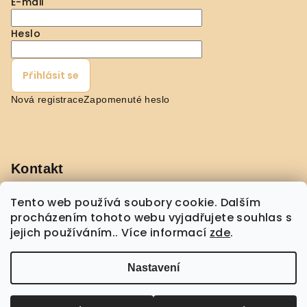
E-mail
u
Heslo
Přihlásit se
Nová registrace
Zapomenuté heslo
Kontakt
pavla
@
shopmorebeauty.com
Tento web používá soubory cookie. Dalším
+420 608 432 775
procházením tohoto webu vyjadřujete souhlas s
jejich používáním.. Více informací
zde
.
Nastavení
Copyright 2026
Shop More Beauty
. Všechna práva
vyhrazena.
Upravit nastavení cookies