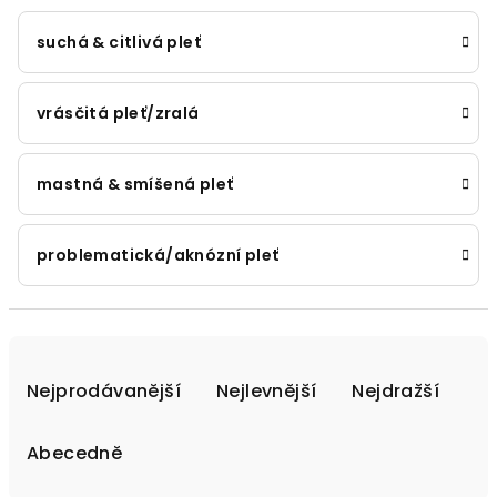
suchá & citlivá pleť
vrásčitá pleť/zralá
mastná & smíšená pleť
problematická/aknózní pleť
Ř
a
Nejprodávanější
Nejlevnější
Nejdražší
z
e
Abecedně
n