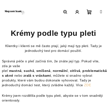
Přejít
na
obsah
Nákupn
Hledat
Přihlášení
Krémy podle typu pleti
košík
Klientky i klienti se mě často ptají, jaký mají typ pleti. Tady je
jednoduchý test pro domácí použití.
Správná péče o pleť začíná tím, že znáte její typ. Pokud víte,
zda je vaše
pleť
mastná
,
suchá
,
smíšená
,
normální
,
citlivá
,
problematická
s akné
nebo
zralá s vráskami
, můžete si snadno vybrat
produkty, které vám budou dokonale vyhovovat. Tady je
jednoduchý domácí test, který zvládne každý.
Více
ZDE
Krémy jsem rozdělila podle typu pleti, abyste se v tom snadněji
orientovaly.