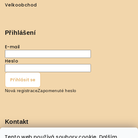
Velkoobchod
Přihlášení
E-mail
Heslo
Přihlásit se
Nová registrace
Zapomenuté heslo
Kontakt
pavla
@
shopmorebeauty.com
Tento web používá soubory cookie. Dalším