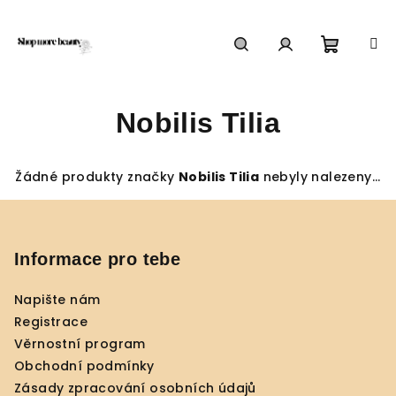
Přejít
na
obsah
Nákupn
Hledat
Přihlášení
Nobilis Tilia
košík
Žádné produkty značky
Nobilis Tilia
nebyly nalezeny...
Z
á
p
Informace pro tebe
a
Napište nám
t
Registrace
í
Věrnostní program
Obchodní podmínky
Zásady zpracování osobních údajů