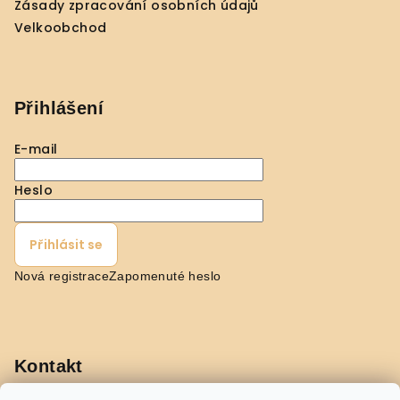
Zásady zpracování osobních údajů
k
Velkoobchod
y
v
ý
p
Přihlášení
i
s
E-mail
u
Heslo
Přihlásit se
Nová registrace
Zapomenuté heslo
Kontakt