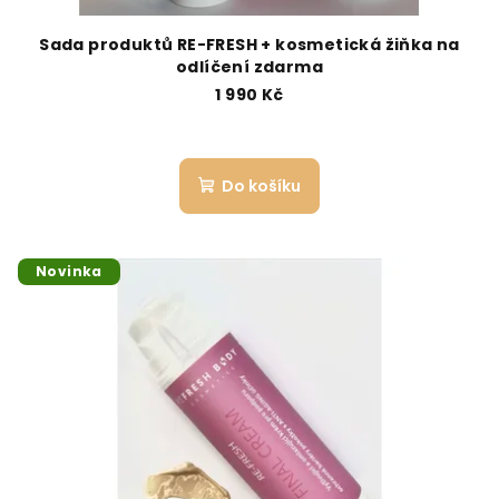
t
ů
Sada produktů RE-FRESH + kosmetická žiňka na
odlíčení zdarma
1 990 Kč
Do košíku
Novinka