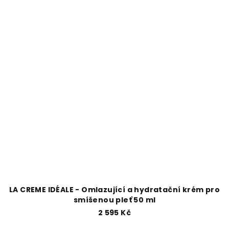
LA CREME IDÉALE - Omlazující a hydratační krém pro
smíšenou pleť 50 ml
2 595 Kč