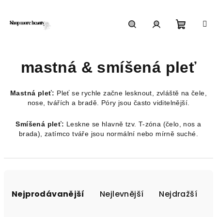
Přejít
na
obsah
Nákupn
Hledat
Přihlášení
mastná & smíšená pleť
košík
Mastná pleť:
Pleť se rychle začne lesknout, zvláště na čele,
nose, tvářích a bradě. Póry jsou často viditelnější.
Smíšená pleť:
Leskne se hlavně tzv. T-zóna (čelo, nos a
brada), zatímco tváře jsou normální nebo mírně suché.
Ř
a
Nejprodávanější
Nejlevnější
Nejdražší
z