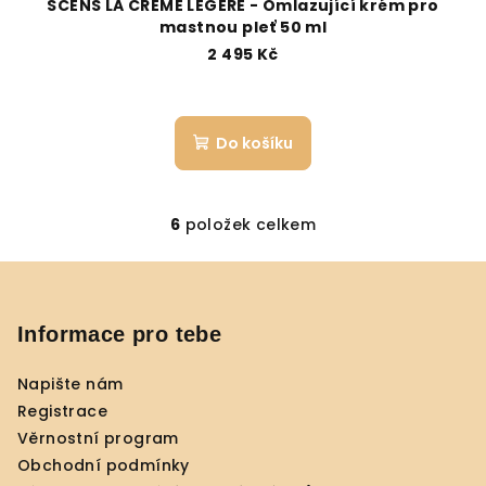
SCENS LA CREME LÉGERE - Omlazující krém pro
mastnou pleť 50 ml
2 495 Kč
Do košíku
6
položek celkem
O
v
Z
l
á
á
p
Informace pro tebe
d
a
a
c
Napište nám
t
í
Registrace
í
p
Věrnostní program
r
Obchodní podmínky
v