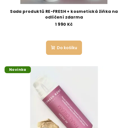
t
ů
Sada produktů RE-FRESH + kosmetická žiňka na
odlíčení zdarma
1 990 Kč
Do košíku
Novinka