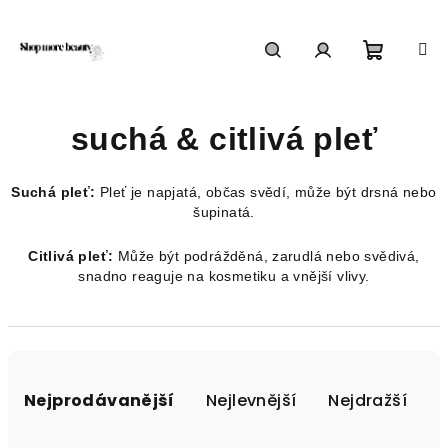
Přejít
na
obsah
Nákupn
Hledat
Přihlášení
suchá & citlivá pleť
košík
Suchá pleť:
Pleť je napjatá, občas svědí, může být drsná nebo
šupinatá.
Citlivá pleť:
Může být podrážděná, zarudlá nebo svědivá,
snadno reaguje na kosmetiku a vnější vlivy.
Ř
a
Nejprodávanější
Nejlevnější
Nejdražší
z