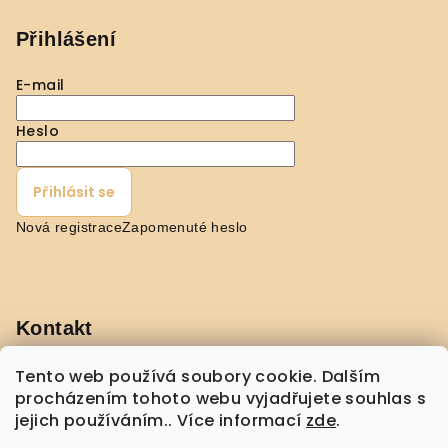
ý
p
Přihlášení
i
s
E-mail
u
Heslo
Přihlásit se
Nová registrace
Zapomenuté heslo
Kontakt
pavla
@
shopmorebeauty.com
Tento web používá soubory cookie. Dalším
+420 608 432 775
procházením tohoto webu vyjadřujete souhlas s
jejich používáním.. Více informací
zde
.