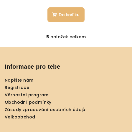
Do košíku
5
položek celkem
O
v
Z
l
á
á
p
Informace pro tebe
d
a
a
c
Napište nám
t
í
Registrace
í
p
Věrnostní program
r
Obchodní podmínky
v
Zásady zpracování osobních údajů
k
Velkoobchod
y
v