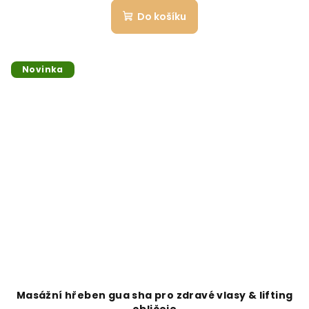
Do košíku
Novinka
Masážní hřeben gua sha pro zdravé vlasy & lifting
obličeje