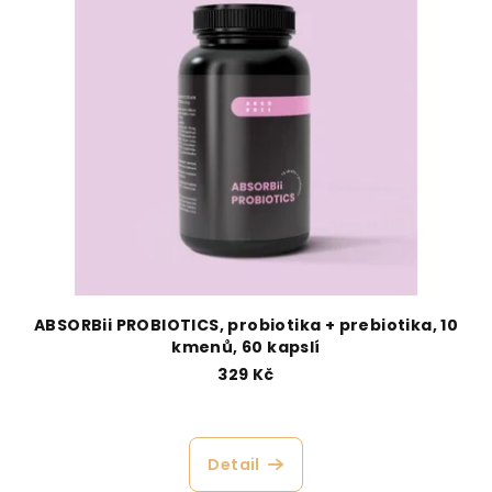
p
u
i
k
s
t
p
ů
r
o
d
u
k
t
ů
ABSORBii PROBIOTICS, probiotika + prebiotika, 10
kmenů, 60 kapslí
329 Kč
Detail