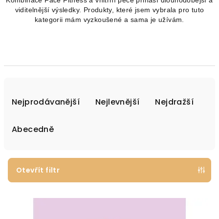
Kombinace Face Fitness a vnitřní péče přináší dlouhodobější a
viditelnější výsledky. Produkty, které jsem vybrala pro tuto
kategorii mám vyzkoušené a sama je užívám.
Ř
a
Nejprodávanější
Nejlevnější
Nejdražší
z
e
Abecedně
n
í
p
Otevřít filtr
r
V
o
ý
d