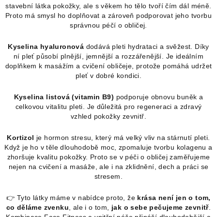
stavební látka pokožky, ale s věkem ho tělo tvoří čím dál méně.
Proto má smysl ho doplňovat a zároveň podporovat jeho tvorbu
správnou péčí o obličej.
Kyselina hyaluronová
dodává pleti hydrataci a svěžest. Díky
ní pleť působí plnější, jemnější a rozzářenější. Je ideálním
doplňkem k masážím a cvičení obličeje, protože pomáhá udržet
pleť v dobré kondici.
Kyselina listová (vitamin B9)
podporuje obnovu buněk a
celkovou vitalitu pleti. Je důležitá pro regeneraci a zdravý
vzhled pokožky zevnitř.
Kortizol
je hormon stresu, který má velký vliv na stárnutí pleti.
Když je ho v těle dlouhodobě moc, zpomaluje tvorbu kolagenu a
zhoršuje kvalitu pokožky. Proto se v péči o obličej zaměřujeme
nejen na cvičení a masáže, ale i na zklidnění, dech a práci se
stresem.
👉 Tyto látky máme v nabídce proto, že
krása není jen o tom,
co děláme zvenku
, ale i o tom,
jak o sebe pečujeme zevnitř
.