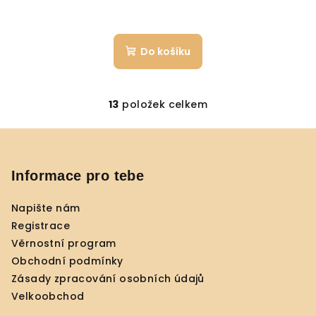
Do košíku
13
položek celkem
O
v
Z
l
á
á
p
Informace pro tebe
d
a
a
c
Napište nám
t
í
Registrace
í
p
Věrnostní program
r
Obchodní podmínky
v
Zásady zpracování osobních údajů
k
Velkoobchod
y