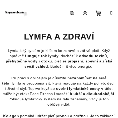
Přejít
na
obsah
Nákupn
Hledat
Přihlášení
LYMFA A ZDRAVÍ
košík
Lymfatický systém je klíčem ke zdravé a zářivé pleti. Když
správně
funguje tok lymfy
, dochází k
odvodu toxinů,
přebytečné vody i otoku
, pleť se
projasní, zpevní a získá
svěží vzhled
. Budeš mít více energie.
Při práci s obličejem je důležité
nezapomínat na celé
tělo,
lymfa je propojená síť, která reaguje na každý pohyb, dech
i životní styl. Teprve když se
uvolní lymfatické cesty v těle
,
může být efekt Face Fitness i masáží
hlubší a dlouhodobější
.
Pokud je lymfatický systém na těle zanesený, vždy je to v
obličeji vidět.
Kolagen
pomáhá udržet pleť pevnou a pružnou. Je to základní