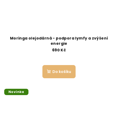
Moringa olejodárná - podpora lymfy a zvýšení
energie
690 Kč
Do košíku
Novinka