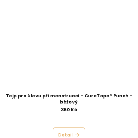
Tejp pro úlevu při menstruaci – CureTape® Punch -
béžový
360 Kč
Detail