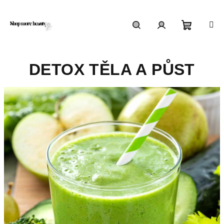
Přejít
na
obsah
Nákupn
Hledat
Přihlášení
DETOX TĚLA A PŮST
košík