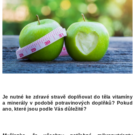
Je nutn
é
ke zdrav
é
stravě doplňovat do tě
la vitam
íny
a minerály v podobě potravinových doplňků? Pokud
ano, kter
é
jsou podle Vá
s d
ůležit
é
?