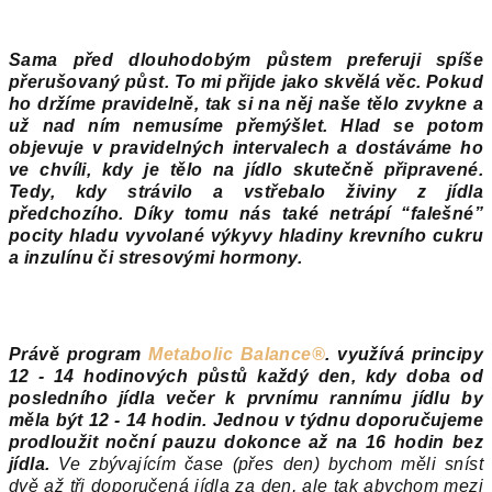
Sama před dlouhodobým půstem preferuji spíše
přerušovaný půst. To mi přijde jako skvělá věc. Pokud
ho držíme pravidelně, tak si na něj naše tělo zvykne a
už nad ním nemusíme přemýšlet. Hlad se potom
objevuje v pravidelných intervalech a dostáváme ho
ve chvíli, kdy je tělo na jídlo skutečně připravené.
Tedy, kdy strávilo a vstřebalo živiny z jídla
předchozího. Díky tomu nás také netrápí “falešné”
pocity hladu vyvolané výkyvy hladiny krevního cukru
a inzulínu či stresovými hormony.
Právě program
Metabolic Balance
®
. využívá principy
12 - 14 hodinových půstů každý den, kdy doba od
posledního jídla večer k prvnímu rannímu jídlu by
měla být 12 - 14 hodin. Jednou v týdnu doporučujeme
prodloužit noční pauzu dokonce až na 16 hodin bez
jídla.
Ve zbývajícím čase (přes den) bychom měli sníst
dvě až tři doporučená jídla za den, ale tak abychom mezi