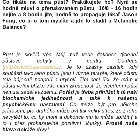
Co říkáte na t
é
ma půst? Praktikujete ho? Nyní se
hodně mluví o př
eru
šovan
é
m půstu 16/8 - 16 hodin
nejíte a 8 hodin jíte, hodně to propaguje lékař Jason
Fung, co si o tom myslíte a jde to sladit s
Metabolic
Balance?
Půst je skvělá věc. Můj muž vede dokonce týdenní
půstové pobyty v centru Cordeus
(
http://www.pustovani.cz
). Je to úžasný zážitek, kdy
součástí takového půstu jsou i různé terapie, které očistu
těla báječně podpoří a urychlí. Tím chci říci, že mám k
půstu velmi blízko. Ale mám zkušenost, že vícedenní půst
nemusí sedět každému.
Pořád je třeba přihlížet k té naší
biochemické jedinečnosti a také k našemu
psychickému nastavení.
Co může být pro někoho
přínosem, pro druhého může být tak velký stres, že z toho
nevytěží to, co by mohl a dokonce mu to může ublížit ( a
to i přes prokazatelné pozitivní účinky).
Prostě naše
hlava dokáže divy!