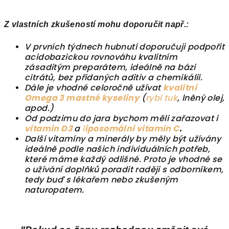
Z vlastních zkušeností mohu doporučit např.:
V prvních týdnech hubnutí doporučuji podpořit
acidobazickou rovnováhu kvalitním
zásaditým preparátem, ideálně na bázi
citrátů, bez přidaných aditiv a chemikálií.
Dále je vhodné celoročně užívat
kvalitní
Omega 3 mastné kyseliny
(
rybí tuk
, lněný olej,
apod.)
Od podzimu do jara bychom měli zařazovat i
vitamín D3
a
l
iposomální vitamín C
.
Další vitamíny a minerály by měly být užívány
ideálně podle našich individuálních potřeb,
které máme každý odlišné. Proto je vhodné se
o užívání doplňků poradit raději s odborníkem,
tedy buď s lékařem nebo zkušeným
naturopatem.