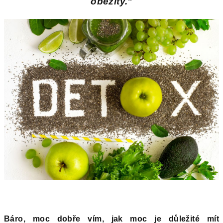
obezity."
Bá
ro, moc dobře v
ím, jak moc je důležit
é
mít