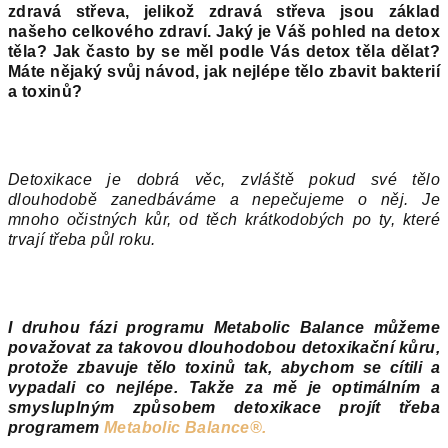
zdravá
střeva, jelikož zdravá střeva jsou základ
našeho celkového zdraví. Jaký je Váš pohled na detox
těla? Jak často by se mě
l podle Vás detox těla d
ě
lat?
M
áte nějaký svůj návod, jak nejl
é
pe tělo zbavit bakterií
a toxinů
?
Detoxikace je dobrá věc, zvláště pokud své tělo
dlouhodobě zanedbáváme a nepečujeme o něj. Je
mnoho očistných kůr, od těch krátkodobých po ty, které
trvají třeba půl roku.
I druhou fázi programu Metabolic Balance můžeme
považovat za takovou dlouhodobou detoxikační kůru,
protože zbavuje tělo toxinů tak, abychom se cítili a
vypadali co nejlépe. Takže za mě je optimálním a
smysluplným způsobem detoxikace projít třeba
programem
Metabolic Balance®.