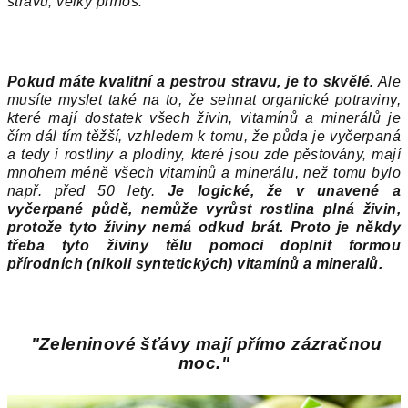
stravu, velký přínos.
Pokud máte kvalitní a pestrou stravu, je to skvělé.
Ale
musíte myslet také na to, že sehnat organické potraviny,
které mají dostatek všech živin, vitamínů a minerálů je
čím dál tím těžší, vzhledem k tomu, že půda je vyčerpaná
a tedy i rostliny a plodiny, které jsou zde pěstovány, mají
mnohem méně všech vitamínů a minerálu, než tomu bylo
např. před 50 lety.
Je logické, že v unavené a
vyčerpané půdě, nemůže vyrůst rostlina plná živin,
protože tyto živiny nemá odkud brát. Proto je někdy
třeba tyto živiny tělu pomoci doplnit formou
přírodních (nikoli syntetických) vitamínů a mineralů.
"Zeleninové šťávy mají přímo zázračnou
moc."