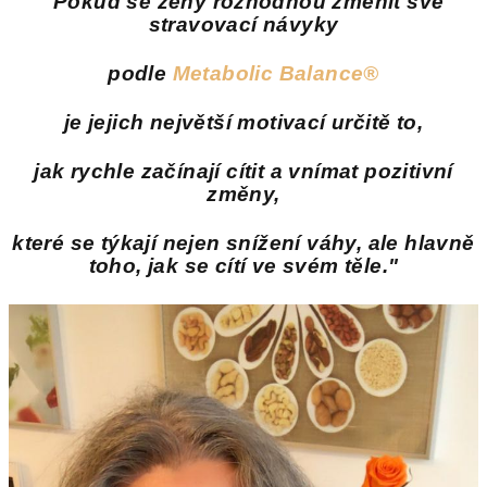
"Pokud se ženy rozhodnou změnit své
stravovací návyky
podle
Metabolic Balance®
je jejich největší motivací určitě to,
jak rychle začínají cítit a vnímat pozitivní
změny,
které se týkají nejen snížení váhy, ale hlavně
toho, jak se cítí ve svém těle."