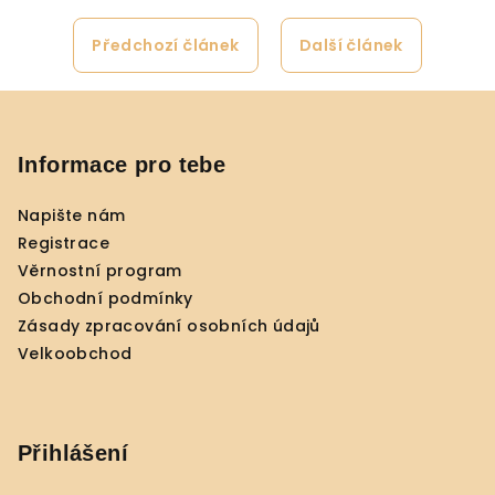
Předchozí článek
Další článek
Z
á
p
Informace pro tebe
a
Napište nám
t
Registrace
í
Věrnostní program
Obchodní podmínky
Zásady zpracování osobních údajů
Velkoobchod
Přihlášení