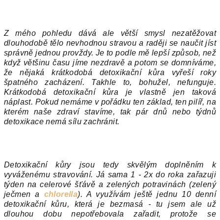
Z mého pohledu dává ale větší smysl nezatěžovat
dlouhodobě tělo nevhodnou stravou a raději se naučit jíst
správně jednou provždy. Je to podle mě lepší způsob, než
když většinu času jíme nezdravě a potom se domníváme,
že nějaká krátkodobá detoxikační kůra vyřeší roky
špatného zacházení. Takhle to, bohužel, nefunguje.
Krátkodobá detoxikační kůra je vlastně jen taková
náplast. Pokud nemáme v pořádku ten základ, ten pilíř, na
kterém naše zdraví stavíme, tak pár dnů nebo týdnů
detoxikace nemá sílu zachránit.
Detoxikační kůry jsou tedy skvělým doplněním k
vyváženému stravování. Já sama 1 - 2x do roka zařazuji
týden na celerové šťávě a zelených potravinách (zelený
ječmen a
chlorella
). A využívám ještě jednu 10 denní
detoxikační kůru, která je bezmasá - tu jsem ale už
dlouhou dobu nepotřebovala zařadit, protože se