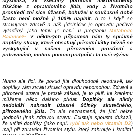
Myšlenka, že všechny potřebné mikronutrienty
získáme z opravdového jídla, vody a životního
prostředí zní sice úžasně, bohužel v současné době
často není možné ji 100% naplnit.
A to i když se
stravujeme zdravě a náš jídelníček je opravdu pečlivě
vyladěný, jako tomu je např. u programu
Metabolic
Balance®
.
V některých případech nám ty správné
doplňky stravy, které obsahují přírodní látky běžně se
vyskytující v našem přirozeném prostředí a
potravinách, mohou pomoci podpořit i tu naši výživu.
Nutno ale říci, že pokud jíte dlouhodobě nezdravě, tak
doplňky vám zvrátit situaci opravdu nepomohou. Zdravá a
přirozená strava je prostě základ, je to pilíř, ke kterému
můžeme něco dalšího přidat.
Doplňky ale nikdy
nedokáží nahradit úžasné účinky skutečného,
přirozeného jídla.
To ale neznamená, že jimi nelze
podpořit jinak zdravou stravu. Existuje spousta důkazů,
že určité doplňky (jako např.
rybí tuk nebo vitamín D3
)
mají při zdravém životním stylu, který zahrnuje i kvalitní