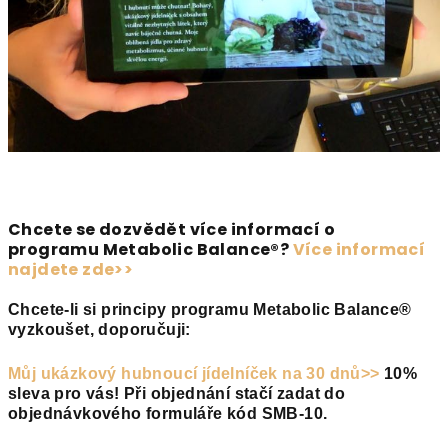
Chcete se dozvědět více informací o
programu
Metabolic Balance®?
Více informací
najdete zde>>
Chcete-li si principy programu
Metabolic Balance
®
vyzkoušet, doporučuji:
Můj ukázkový hubnoucí jídelníček na 30 dnů>>
10%
sleva pro vás!
Při objednání stačí zadat do
objednávkového formuláře kód
SMB-10.