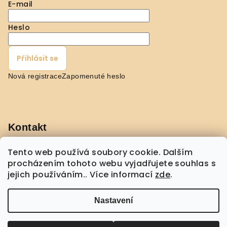
E-mail
Heslo
Přihlásit se
Nová registrace
Zapomenuté heslo
Kontakt
pavla
@
shopmorebeauty.com
Tento web používá soubory cookie. Dalším
+420 608 432 775
procházením tohoto webu vyjadřujete souhlas s
jejich používáním.. Více informací
zde
.
Nastavení
Copyright 2026
Shop More Beauty
. Všechna práva
vyhrazena.
Upravit nastavení cookies