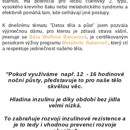
stárnutí, má potenciál pro léčbu cukrovky 2. typu,
vysokého krevního tlaku nebo metabolického syndromu a
efektivně pomáhá tam, kde selhávají jiné postupy.
K dnešnímu tématu "Detox těla a půst" jsem pozvala
výjimečnou dámu, pro kterou je zdravá strava vášní,
jmenuje se
Bára Wolfová Balcarová
, je certifikovaným
poradcem výživy programu
Metabolic Balance®
, který ctí
a respektuje jedinečnost našeho těla.
"Pokud využíváme např. 12 - 16 hodinové
noční půsty,
představuje to pro naše tělo
skvělou věc.
Hladina inzulínu je díky období bez jídla
velmi nízká.
To zabraňuje rozvoji inzulínové rezistence a
je to tedy i vhodnou prevencí rozvoje