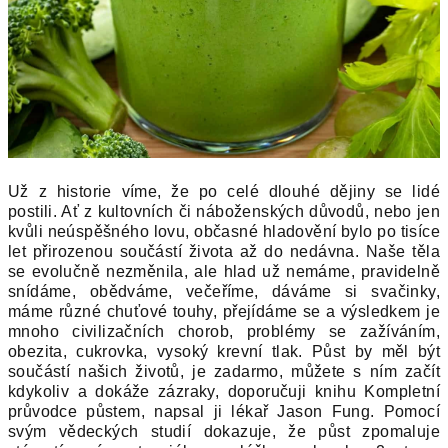
Už z historie víme, že po celé dlouhé dějiny se lidé
postili. Ať z kultovních či náboženských důvodů, nebo jen
kvůli neúspěšného lovu, občasné hladovění bylo po tisíce
let přirozenou součástí života až do nedávna. Naše těla
se evolučně nezměnila, ale hlad už nemáme, pravidelně
snídáme, obědváme, večeříme, dáváme si svačinky,
máme různé chuťové touhy, přejídáme se a výsledkem je
mnoho civilizačních chorob, problémy se zažíváním,
obezita, cukrovka, vysoký krevní tlak. Půst by měl být
součástí našich životů, je zadarmo, můžete s ním začít
kdykoliv a dokáže zázraky, doporučuji knihu Kompletní
průvodce půstem, napsal ji lékař Jason Fung. Pomocí
svým vědeckých studií
dokazuje, že půst zpomaluje