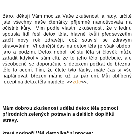
Báro, děkuji Vám moc za Vaše zkušenosti a rady, určitě
jste všechny naše čtenářky příjemně namotivovala na
očistné kůry.
Vím podle vlastní zkušenosti, že v lednu
spousta lidí řeší detox těla, hlavně kvůli předsevzetím
začít nový rok zdravěji, což souvisí se zdravým
stravováním. Vhodnější čas na detox těla je však období
jaro a podzim. Detox neboli očistu těla si člověk může
zařadit kdykoliv sám cítí, že to jeho tělo potřebuje, ale
všeobecně se doporučuje s detoxem počkat do března,
tělo to ocení. Tím, že čtete tyto řádky, máte čas si vše
naplánovat, březen máme už za pár dní. Můj oblíbený
recept na detox těla najdete >>
zde
<<.
Mám dobrou zkušenost udělat detox těla pomocí
přírodních zelených potravin a dalších doplňků
stravy,
které podpoří Váš detoxikační proces: