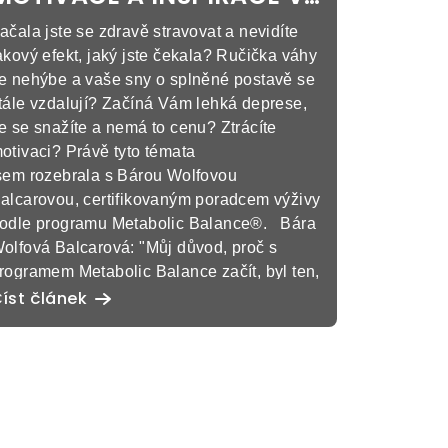
ZDRAVÉM STRAVOVÁNÍ
ačala jste se zdravě stravovat a nevidíte
akový efekt, jaký jste čekala? Ručička váhy
e nehýbe a vaše sny o splněné postavě se
tále vzdalují? Začíná Vám lehká deprese,
e se snažíte a nemá to cenu? Ztrácíte
otivaci? Právě tyto témata
sem rozebrala s Bárou Wolfovou
alcarovou, certifikovaným poradcem výživy
odle programu Metabolic Balance®. Bára
olfová Balcarová: "Můj důvod, proč s
rogramem Metabolic Balance začít, byl ten,
e jsem chtěla zhubnout a vypadat a cítit se
íst článek
ladší." Báro, proč se ženy nejčastěji
ozhodnou změnit způsob stravování? Co
eny nejvíce motivuje k tomu, aby došly k
íli, ke své vysněné postavě ? Často mě
slovují ženy, které se snaží zhubnout, ale
ť dělají, co dělají, tak se jim to prostě