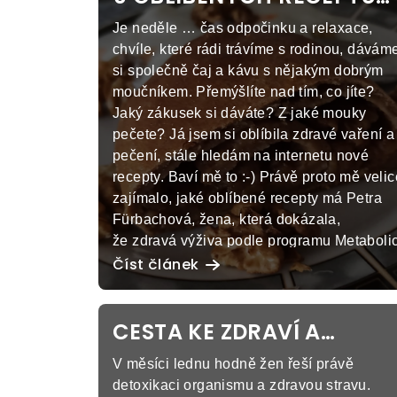
p
NA ZDRAVÉ MOUČNÍKY O
Je neděle … čas odpočinku a relaxace,
PETRY FÜRBACHOVÉ
i
chvíle, které rádi trávíme s rodinou, dávám
si společně čaj a kávu s nějakým dobrým
s
moučníkem. Přemýšlíte nad tím, co jíte?
Jaký zákusek si dáváte? Z jaké mouky
č
pečete? Já jsem si oblíbila zdravé vaření a
l
pečení, stále hledám na internetu nové
recepty. Baví mě to :-) Právě proto mě velic
á
zajímalo, jaké oblíbené recepty má Petra
n
Fürbachová, žena, která dokázala,
že zdravá výživa podle programu Metaboli
k
Balance® opravdu funguje, více o jejím
Číst článek
příběhu >>zde<<. „Petra zhubla za 2,5 ro
ů
ze 112kg na 66kg! A co je nejdůležitější ?
CESTA KE ZDRAVÍ A
Program Metabolic Balance® pro ni není
dieta, ale životní styl, který miluje.“ Petra
VYSNĚNÉ POSTAVĚ
V měsíci lednu hodně žen řeší právě
říká: "Naučila jsem se zdravě mlsat.
detoxikaci organismu a zdravou stravu.
Zdravých moučníků je dnes plný internet,