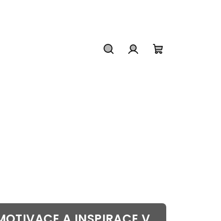
Hledat
Přihlášení
Nákupní
košík
MOTIVACE A INSPIRACE VE