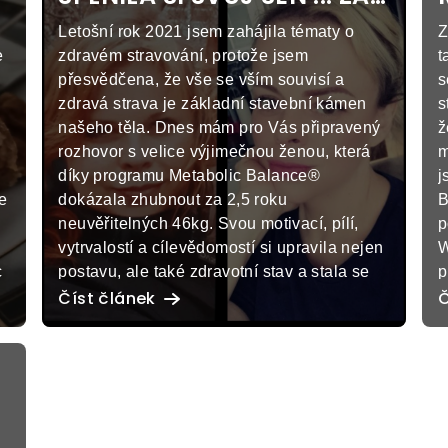
D
2,5 ROKU ZHUBLA
Letošní rok 2021 jsem zahájila tématy o
Z
NEUVĚŘITELNÝCH 46kg
e
zdravém stravování, protože jsem
t
přesvědčena, že vše se vším souvisí a
s
zdravá strava je základní stavební kámen
s
našeho těla. Dnes mám pro Vás připravený
ž
rozhovor s velice výjimečnou ženou, která
m
díky programu Metabolic Balance®
j
e
dokázala zhubnout za 2,5 roku
B
neuvěřitelných 46kg. Svou motivací, pílí,
p
vytrvalostí a cílevědomostí si upravila nejen
W
c
postavu, ale také zdravotní stav a stala se
p
krásnou maminkou a ženou podle svých
ž
Číst článek
Č
ku
představ. Tato vyjímečná žena se jmenuje
m
Petra Fürbachová, dokázala, že zdravá
r
výživa podle programu Metabolic Balance®
ž
opravdu funguje, její motto je: I CESTA JE
c
CÍL" ... o cestě za jejím snem si přečtete v
o
našem dnešním rozhovoru. "Když bylo
a